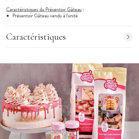
Caractéristiques du Présentoir Gâteau
:
Présentoir Gâteau vendu à l'unité
Diamètre : 30 cm
Epaisseur : 1 cm
Caractéristiques
Couleur : argenté
Marque : Funcakes