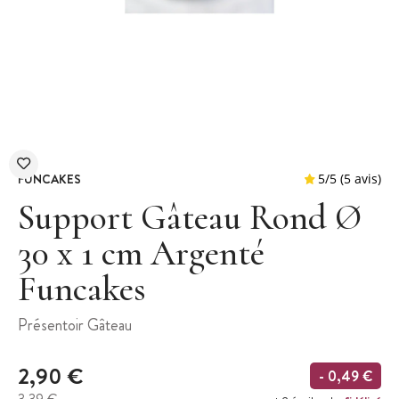
FUNCAKES
Support Gâteau Rond Ø
30 x 1 cm Argenté
Funcakes
5
/
5
Présentoir Gâteau
2,90 €
- 0,49 €