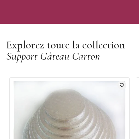
Découvrir la marque Funcakes
Explorez toute la collection
Support Gâteau Carton