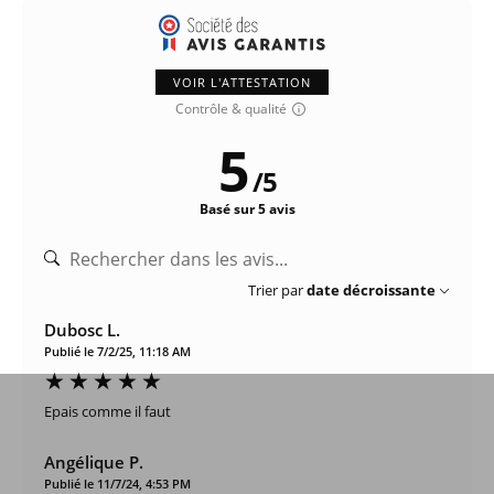
VOIR L'ATTESTATION
Contrôle & qualité
5
/
5
Basé sur 5 avis
Trier par
date décroissante
Dubosc L.
Publié le 7/2/25, 11:18 AM
Epais comme il faut
Angélique P.
Publié le 11/7/24, 4:53 PM