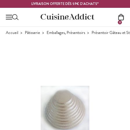
Contenu principal
LIVRAISON OFFERTE DÈS 59€ D'ACHATS*
0
Accueil
Pâtisserie
Emballages, Présentoirs
Présentoir Gâteau et S