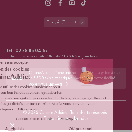
Français (French)
Tél :
02 38 85 04 62
Du lundi au vendredi de 9h à 13h et de 14h à 16h (sauf jours fériés).
CuisineAddict affiche une note de 4,7 sur 5 grâce à plus
4.7
de 3 700 avis authentiques. Merci pour votre fidélité.
VOIR TOUS LES AVIS
© 2026 Cuisine Addict · Tous droits réservés ·
Protection des données