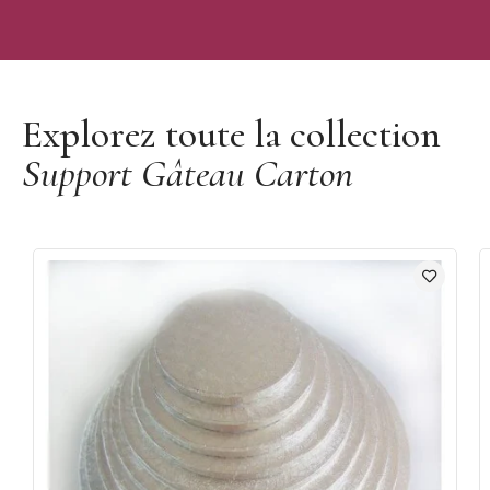
Découvrir la marque Funcakes
Explorez toute la collection
Support Gâteau Carton