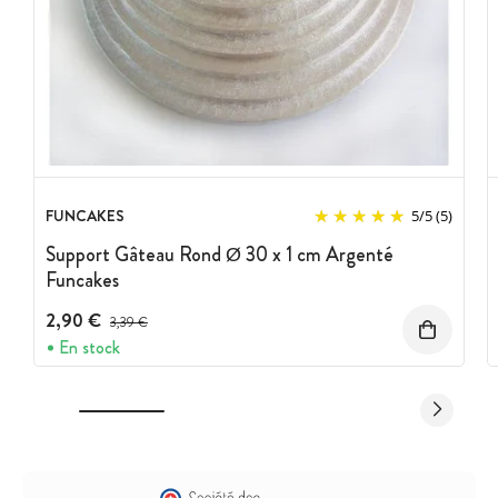
FUNCAKES
5
/
5
(5)
Support Gâteau Rond Ø 30 x 1 cm Argenté
Funcakes
2,90 €
Prix avant réduction :
3,39 €
En stock