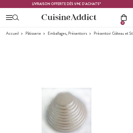
Contenu principal
LIVRAISON OFFERTE DÈS 59€ D'ACHATS*
0
Accueil
Pâtisserie
Emballages, Présentoirs
Présentoir Gâteau et S