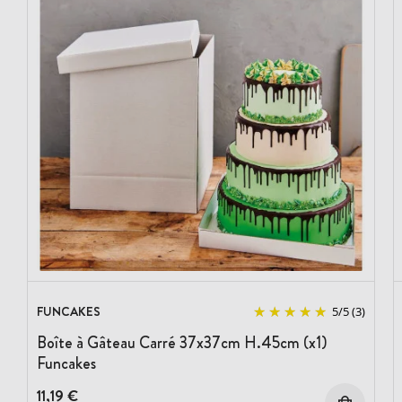
FUNCAKES
5
/
5
(3)
Boîte à Gâteau Carré 37x37cm H.45cm (x1)
Funcakes
11,19 €