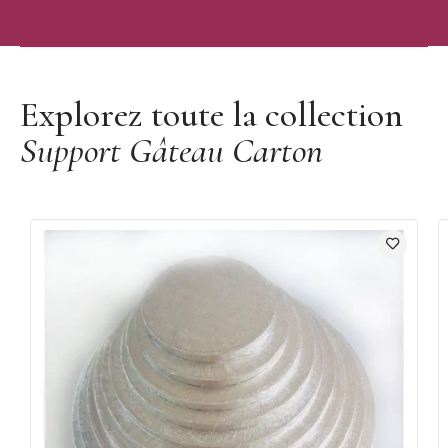
Découvrir la marque Funcakes
Explorez toute la collection
Support Gâteau Carton