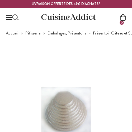
Contenu principal
LIVRAISON OFFERTE DÈS 59€ D'ACHATS*
0
Accueil
Pâtisserie
Emballages, Présentoirs
Présentoir Gâteau et S