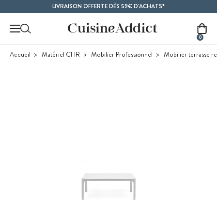
Contenu principal
LIVRAISON OFFERTE DÈS 59€ D'ACHATS*
0
Accueil
Matériel CHR
Mobilier Professionnel
Mobilier terrasse re