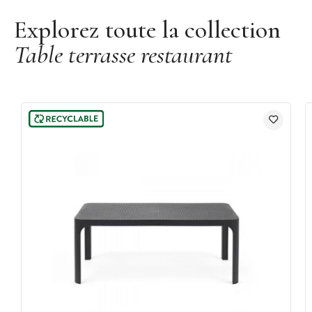
Collection : Net
Explorez toute la collection
Marque :
Nardi
Table terrasse restaurant