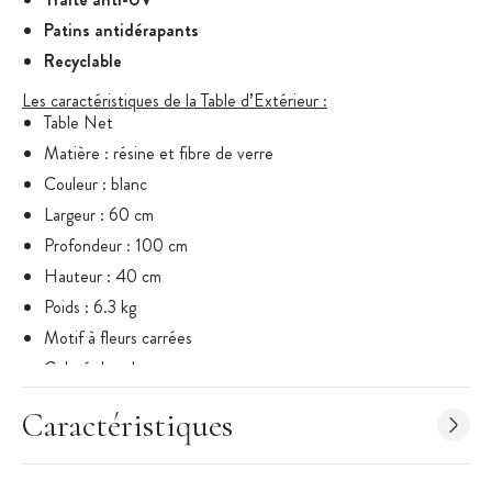
Patins antidérapants
Recyclable
Les caractéristiques de la Table d’Extérieur
:
Table Net
Matière : résine et fibre de verre
Couleur : blanc
Largeur : 60 cm
Profondeur : 100 cm
Hauteur : 40 cm
Poids : 6.3 kg
Motif à fleurs carrées
Coloré dans la masse
Effet mat
Caractéristiques
Traité anti-UV
Patins antidérapants
Recyclable