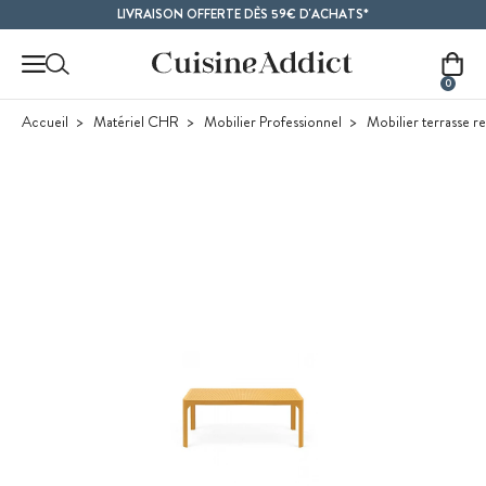
Contenu principal
LIVRAISON OFFERTE DÈS 59€ D'ACHATS*
0
Accueil
Matériel CHR
Mobilier Professionnel
Mobilier terrasse re