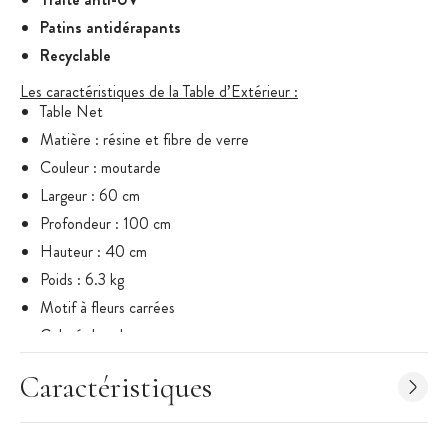
Patins antidérapants
Recyclable
Les caractéristiques de la Table d’Extérieur
:
Table Net
Matière : résine et fibre de verre
Couleur : moutarde
Largeur : 60 cm
Profondeur : 100 cm
Hauteur : 40 cm
Poids : 6.3 kg
Motif à fleurs carrées
Coloré dans la masse
Effet mat
Caractéristiques
Traité anti-UV
Patins antidérapants
Recyclable