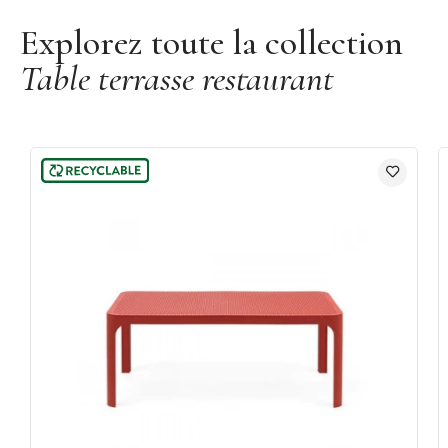
Collection : Net
Explorez toute la collection
Marque :
Nardi
Table terrasse restaurant