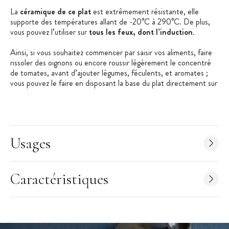
La
céramique de ce plat
est extrêmement résistante, elle
supporte des températures allant de -20°C à 290°C. De plus,
vous pouvez l’utiliser sur
tous les feux, dont l’induction
.
Ainsi, si vous souhaitez commencer par saisir vos aliments, faire
rissoler des oignons ou encore roussir légèrement le concentré
de tomates, avant d’ajouter légumes, féculents, et aromates ;
vous pouvez le faire en disposant la base du plat directement sur
vos fourneaux.
Le couvercle conique laisse circuler l’air et les saveurs de cuisson,
qui ainsi maintenues à l’étouffée permettent au plat de gagner
tout son parfum.
Usages
Naturellement antiadhésif, ce
tajine
offre une cuisson optimale,
avec une diffusion rapide et homogène de la chaleur.
Caractéristiques
Plus léger qu’un
tajine
classique, vous pourrez aisément le
manipuler et l’amener à table, où tous pourront apprécier son
émail à la couleur brute et authentique.
Fabriqué à la main dans les ateliers de Marcigny de la marque