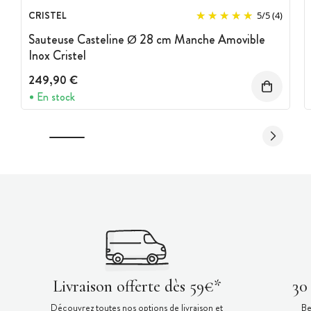
CRISTEL
5
/
5
(4)
Sauteuse Casteline Ø 28 cm Manche Amovible
Inox Cristel
249,90 €
En stock
Livraison offerte dès 59€*
30
Découvrez toutes nos options de livraison et
Be