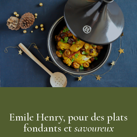
Emile Henry
, ce
plat à tajine en céramique
saura répondre à
toutes vos attentes et vous régaler de plats aux saveurs
décuplées.
Emile Henry, pour des plats
fondants et
savoureux