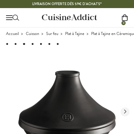
Contenu principal
LIVRAISON OFFERTE DÈS 59€ D'ACHATS*
0
Accueil
Cuisson
Sur feu
Plat à Tajine
Plat à Tajine en Céramiq