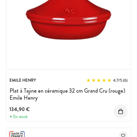
EMILE HENRY
4.7
/
5
(6)
Plat à Tajine en céramique 32 cm Grand Cru (rouge)
Emile Henry
134,90 €
En stock