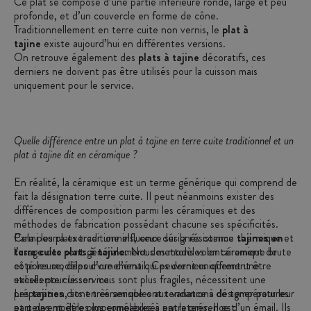
Ce plat se compose d’une partie inférieure ronde, large et peu
profonde, et d’un couvercle en forme de cône.
Traditionnellement en terre cuite non vernis, le
plat à
tajine
existe aujourd’hui en différentes versions.
On retrouve également des
plats à tajine
décoratifs, ces
derniers ne doivent pas être utilisés pour la cuisson mais
uniquement pour le service.
Quelle différence entre un plat à tajine en terre cuite traditionnel et un
plat à tajine dit en céramique ?
En réalité, la céramique est un terme générique qui comprend de
fait la désignation terre cuite. Il peut néanmoins exister des
différences de composition parmi les céramiques et des
méthodes de fabrication possédant chacune ses spécificités.
Cela pourra exercer une influence sur la résistance thermique et
Parmi les plats traditionnels, ceux désignés comme
tajines en
l’usage des
terre cuite
sont généralement des modèles en céramique brute
plats à tajine
. Nous mettons volontairement de
côté les modèles d’ornement qui peuvent uniquement être
et poreuse, dépourvue d’émail. Ces derniers offrent une
utilisés pour le service.
excellente cuisson mais sont plus fragiles, nécessitent une
préparation, sont très sensibles aux variations de températures
Les
tajines
dits en céramique ont tendance à désigner pour leur
et peuvent être plus complexes à entretenir. Il est
part des modèles imperméabilisés par la présence d’un émail. Ils