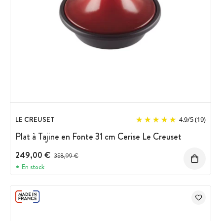
LE CREUSET
4.9
/
5
(19)
Plat à Tajine en Fonte 31 cm Cerise Le Creuset
249,00 €
Prix avant réduction :
358,99 €
En stock