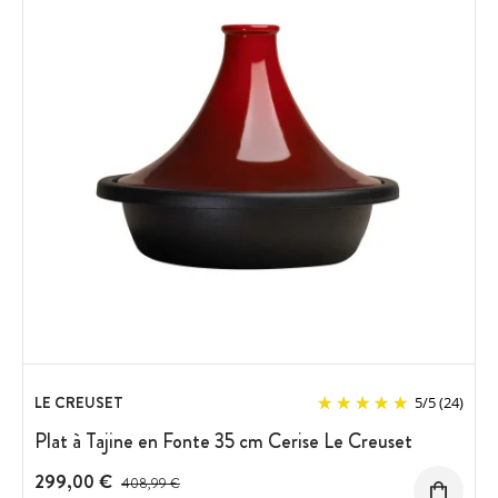
LE CREUSET
5
/
5
(24)
Plat à Tajine en Fonte 35 cm Cerise Le Creuset
299,00 €
Prix avant réduction :
408,99 €