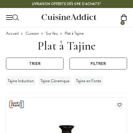
Contenu principal
LIVRAISON OFFERTE DÈS 59€ D'ACHATS*
0
Accueil
Cuisson
Sur feu
Plat à Tajine
Plat à Tajine
TRIER
FILTRER
Tajine Induction
Tajine Céramique
Tajine en Fonte