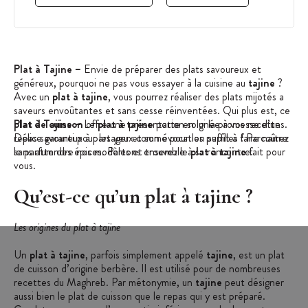
Plat à Tajine –
Envie de préparer des plats savoureux et
généreux, pourquoi ne pas vous essayer à la cuisine au
tajine
?
Avec un
plat à tajine
, vous pourrez réaliser des plats mijotés aux
saveurs envoûtantes et sans cesse réinventées. Qui plus est, ce
plat de cuisson
Plat à Tajine –
Le
offre une présentation soignée à vos recettes.
plat à tajine
porte en lui la promesse d’un
Délice garanti pour les yeux comme pour les papilles ! Parcourez
repas savoureux à partager et son évocation suffit à faire naître
sans attendre nos modèles et trouvez le
le parfum des épices. Partons ensemble à sa rencontre.
plat à tajine
fait pour
vous.
Qu’est-ce qu’un plat à tajine ?
Les origines du plat à tajine
Un
plat à tajine
, parfois simplement appelé
tajine
, est un plat
de cuisson d’origine berbère. Il est utilisé pour de nombreuses
recettes du Maghreb. Par métonymie, un
tajine
peut désigner
aussi bien le plat de cuisson que le repas qui y est préparé.