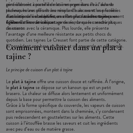
généralement conseillé de les immerger dans l’eau durant
sont élaborés à partir de matières premières et à l’aide de
plusieurs heures puis de les remplir d’huile avant les premières
techniques leur offrant une résistance accrue et une facilité
cuissons pour éviter les fissures. Les plats traditionnels peuvent
d’utilisation. Ils s’adaptent en effet plus facilement aux
Aux côtés de ces modèles, on retrouve aussi des
tajines en
également être émaillés et vernissés, ce qui les rendra plus
différents feux de cuisson.
fonte
. Cette matière partage de nombreuses caractéristiques
résistants.
de cuisson avec la céramique. Plus lourde, elle présente
l’avantage d’une meilleure résistante aux petits chocs du
quotidien. Les
tajines Le Creuset
font partie de cette catégorie.
Comment cuisiner dans un plat à
Ils possèdent une base en fonte et un couvercle en céramique.
tajine ?
Le principe de cuisson d’un plat à tajine
Le
plat à tajine
offre une cuisson douce et raffinée. À l’origine,
le
plat à tajine
se dépose sur un kanoun qui est un petit
brasero. La chaleur se diffuse alors lentement et uniformément
depuis la base pour permettre la cuisson des aliments.
Grâce à la forme spécifique du couvercle, les vapeurs de cuisson
sont emprisonnées, montent dans la cheminée, s’y condensent
puis redescendent en gouttelettes sur les aliments. Cette
cuisson à l’étouffée brasse les saveurs et cuit les ingrédients
avec peu d’eau ou de matière grasse.