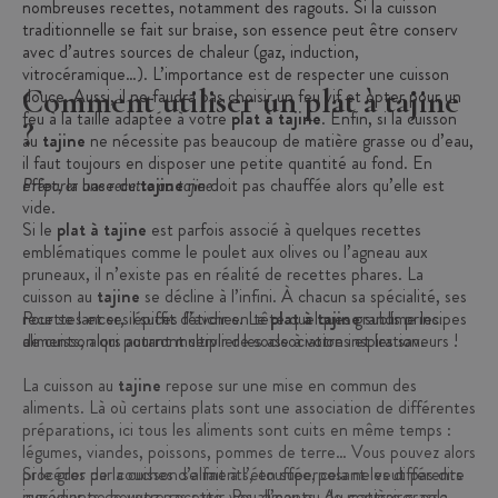
nombreuses recettes, notamment des ragouts. Si la cuisson
traditionnelle se fait sur braise, son essence peut être conservée
avec d’autres sources de chaleur (gaz, induction,
vitrocéramique…). L’importance est de respecter une cuisson
Comment utiliser un plat à tajine
douce. Aussi, il ne faudra pas choisir un feu vif et opter pour un
feu à la taille adaptée à votre
plat à tajine
. Enfin, si la cuisson
?
au
tajine
ne nécessite pas beaucoup de matière grasse ou d’eau,
il faut toujours en disposer une petite quantité au fond. En
effet, la base du
Préparer une recette au tajine
tajine
ne doit pas chauffée alors qu’elle est
vide.
Si le
plat à tajine
est parfois associé à quelques recettes
emblématiques comme le poulet aux olives ou l’agneau aux
pruneaux, il n’existe pas en réalité de recettes phares. La
cuisson au
tajine
se décline à l’infini. À chacun sa spécialité, ses
recettes et ses épices fétiches. Le
Pour se lancer, il suffit d’avoir en tête quelques grands principes
plat à tajine
sublime les
aliments, alors autant multiplier les associations et les saveurs !
de cuisson qui pourront servir de socle à votre inspiration.
La cuisson au
tajine
repose sur une mise en commun des
aliments. Là où certains plats sont une association de différentes
préparations, ici tous les aliments sont cuits en même temps :
légumes, viandes, poissons, pommes de terre… Vous pouvez alors
procéder par couches d’aliments, en superposant les différents
Si le gros de la cuisson se fait à l’étouffée, cela ne veut pas dire
ingrédients de votre recette. Peu d’eau ou de matière grasse
que vous ne pouvez pas saisir vos aliments. Au contraire, cela