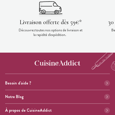
Livraison offerte dès 59€*
30
Découvrez toutes nos options de livraison et
Be
la rapidité d'expédition.
Besoin d'aide ?
Notre Blog
À propos de CuisineAddict