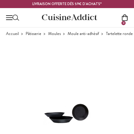
Contenu principal
LIVRAISON OFFERTE DÈS 59€ D'ACHATS*
0
Accueil
Pâtisserie
Moules
Moule anti-adhésif
Tartelette ronde