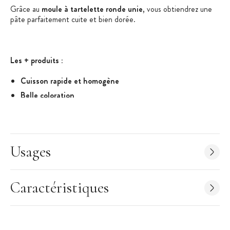
Grâce au
moule à tartelette ronde unie
, vous obtiendrez une
pâte parfaitement cuite et bien dorée.
Les + produits :
Cuisson rapide et homogène
Belle coloration
Démoulage facile
Caractéristiques du Moule
:
Usages
Moule tartelette ronde unie
Diamètre : 5 cm
Hauteur : 0.9 cm
Caractéristiques
Quantité : 25 moules
Moule anti-adhésif
Ne pas laver au lave-vaisselle, ne pas utiliser d'éponge