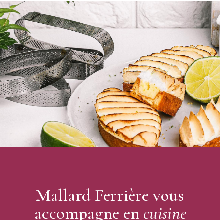
abrasive
Conseils d'utilisation
: graisser le moule pour les 2-3 premières
utilisations.
Conseils d'entretien
: nettoyer par essuyage
Mallard Ferrière vous
accompagne en
cuisine