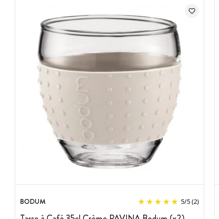
Caractéristiques de la Tasse à Café
:
Lot de 2 tasses
Marque : Bodum
Couleur : noir
En borosilicate et silicone
Lavable au lave-vaisselle : oui
Peut aller au micro-ondes et congélateur : oui
Contenance : 35 cl
BODUM
5
/
5
(2)
Tasse à Café 35cl Crème PAVINA Bodum (x2)