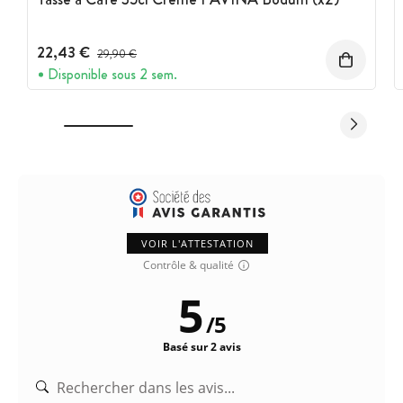
22,43 €
Prix avant réduction :
29,90 €
Disponible sous 2 sem.
VOIR L'ATTESTATION
Contrôle & qualité
5
/
5
Basé sur 2 avis