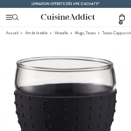
Contenu principal
LIVRAISON OFFERTE DÈS 59€ D'ACHATS*
0
Accueil
Art de la table
Vaisselle
Mugs, Tasses
Tasses Cappucci