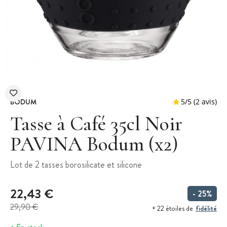
BODUM
Tasse à Café 35cl Noir
PAVINA Bodum (x2)
5
/
5
Lot de 2 tasses borosilicate et silicone
22,43 €
- 25%
29,90 €
fidélité
+ 22 étoiles de