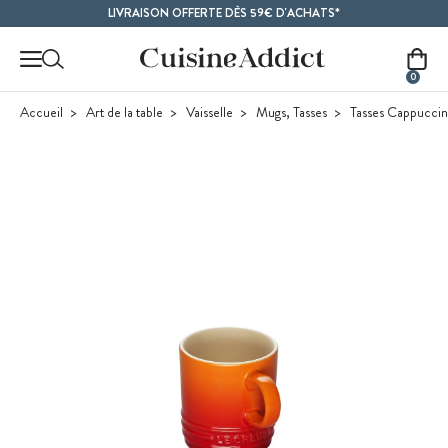
Contenu principal
LIVRAISON OFFERTE DÈS 59€ D'ACHATS*
0
Accueil
Art de la table
Vaisselle
Mugs, Tasses
Tasses Cappucci