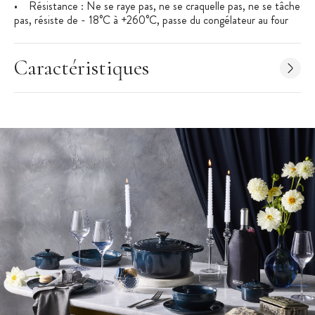
• Résistance : Ne se raye pas, ne se craquelle pas, ne se tâche
pas, résiste de - 18°C à +260°C, passe du congélateur au four
instantanément.
• Respecte les règles d'alimentarité les plus strictes.
• Pratique : Utilisable au four, au gril, au micro-ondes, au
Caractéristiques
congélateur et passe au lave-vaisselle
• Garde aussi bien le chaud que le froid
• Surface émaillée pour un nettoyage facile, n'absorbe pas les
odeurs ou les arômes
• Garantie 5 ans