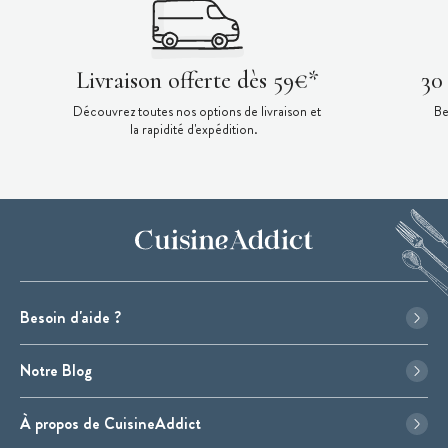
Livraison offerte dès 59€*
30
Découvrez toutes nos options de livraison et
Be
la rapidité d'expédition.
Besoin d'aide ?
Notre Blog
À propos de CuisineAddict