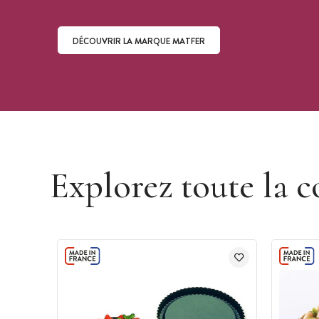
DÉCOUVRIR LA MARQUE MATFER
Découvrir la marque Matfer
Explorez toute la c