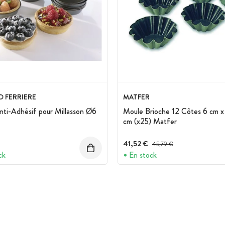
 FERRIERE
MATFER
ti-Adhésif pour Millasson Ø6
Moule Brioche 12 Côtes 6 cm x
cm (x25) Matfer
41,52 €
Prix avant réduction :
45,79 €
ck
En stock