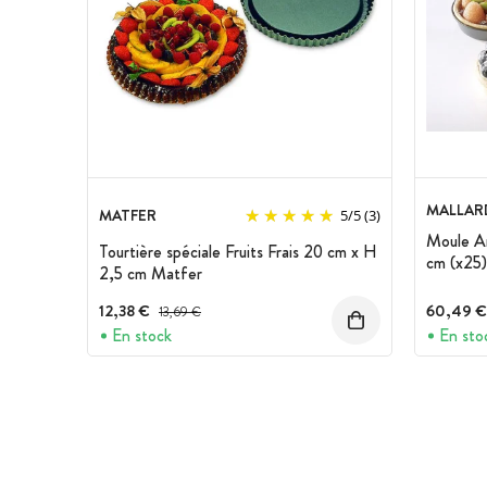
MALLARD
MATFER
5
/
5
(3)
Moule An
Tourtière spéciale Fruits Frais 20 cm x H
cm (x25)
2,5 cm Matfer
12,38 €
Prix avant réduction :
60,49 €
13,69 €
En stock
En sto