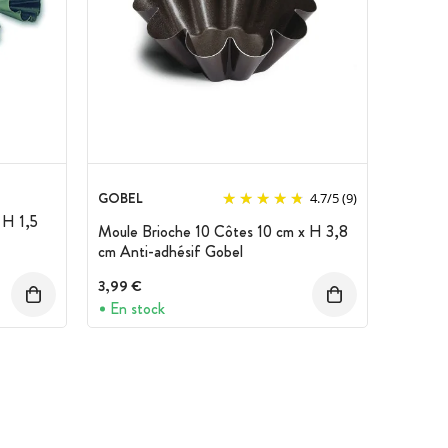
GOBEL
4.7
/
5
(9)
 H 1,5
Moule Brioche 10 Côtes 10 cm x H 3,8
cm Anti-adhésif Gobel
3,99 €
En stock