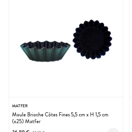
MATFER
Moule Brioche Côtes Fines 5,5 cm x H 1,5 cm
(x25) Matfer
Prix avant réduction :