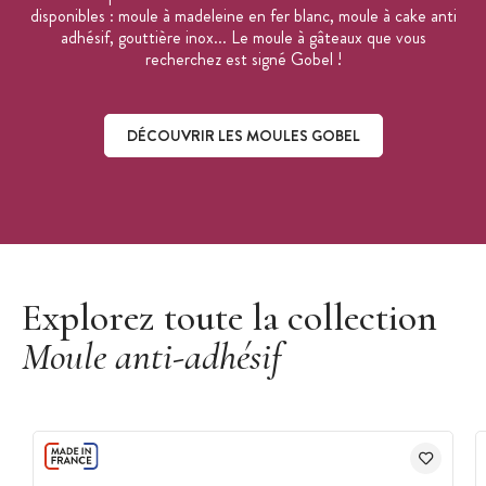
disponibles : moule à madeleine en fer blanc, moule à cake anti
adhésif, gouttière inox... Le moule à gâteaux que vous
recherchez est signé Gobel !
DÉCOUVRIR LES MOULES GOBEL
Découvrir les moules Gobel
Explorez toute la collection
Moule anti-adhésif