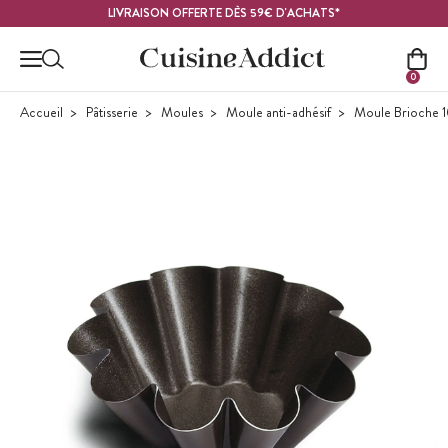
Contenu principal
LIVRAISON OFFERTE DÈS 59€ D'ACHATS*
0
Accueil
Pâtisserie
Moules
Moule anti-adhésif
Moule Brioche 1