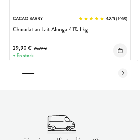
CACAO BARRY
4.8
/
5
(1068)
Chocolat au Lait Alunga 41% 1 kg
29,90 €
Prix avant réduction :
36,79 €
En stock