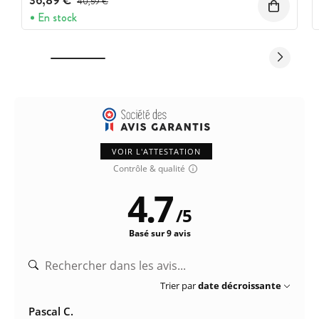
36,89 €
40,59 €
En stock
VOIR L'ATTESTATION
Contrôle & qualité
4.7
/
5
Basé sur 9 avis
Trier par
date décroissante
Pascal C.