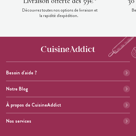
Livraison offerte dès 59€*
30
Découvrez toutes nos options de livraison et
Be
la rapidité d'expédition.
Besoin d'aide ?
Notre Blog
À propos de CuisineAddict
Nos services