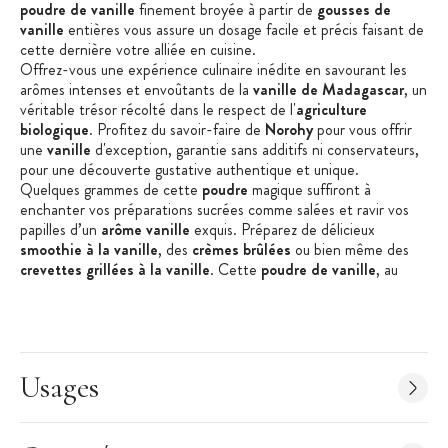
poudre de vanille
finement broyée à partir de
gousses de
vanille
entières vous
assure un dosage facile et précis faisant de
cette dernière votre alliée en cuisine
.
Offrez-vous une
expérience
culinaire inédite en savourant les
arômes intenses et envoûtants de la
vanille de Madagascar
, un
véritable trésor récolté dans le respect de l'
agriculture
biologique
. Profitez du savoir-faire de
Norohy
pour vous offrir
une
vanille
d'exception, garantie sans additifs ni conservateurs,
pour une
découverte
gustative authentique et unique.
Quelques grammes de cette
poudre
magique suffiront à
enchanter vos préparations
sucrées comme salées
et ravir vos
papilles
d’un
arôme vanille
exquis
.
Préparez de délicieux
smoothie à la vanille
, des
crèmes brûlées
ou bien même des
crevettes grillées à la vanille
. Cette
poudre de vanille
, au
parfum enivrant, apportera une touche de gourmandise à
chacune de vos créations culinaires.
Certifiée Bio, la
Vanille en Poudre Bio 10 g
Norohy
est une
véritable promesse de qualité et de respect de l'environnement.
Offrez-vous le meilleur de la
vanille
bo
urbon
grâ
ce à
N
orohy
,
Usages
une marque engagée pour une gastronomie d'excellence,
respectueuse de la nature et des traditions.
Les + produit :