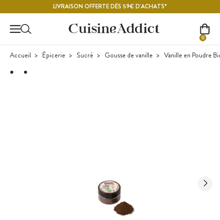
Contenu principal
LIVRAISON OFFERTE DÈS 59€ D'ACHATS*
0
Accueil
Épicerie
Sucré
Gousse de vanille
Vanille en Poudre B