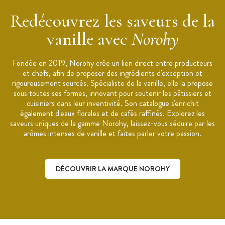
Dosage conseillé : 3 à 6 g par kg de préparation
Redécouvrez les saveurs de la
Conditionnement :
pot
refermable
Conservation :
dans un endroit frais et sec à l'abri de la
vanille avec
Norohy
lumière entre 16 et 18°C dans son emballage d’origine fermé
Fabrication :
France
Fondée en 2019, Norohy crée un lien direct entre producteurs
Marque :
Norohy
et chefs, afin de proposer des ingrédients d'exception et
rigoureusement sourcés. Spécialiste de la vanille, elle la propose
sous toutes ses formes, innovant pour soutenir les pâtissiers et
cuisiniers dans leur inventivité. Son catalogue s'enrichit
également d'eaux florales et de cafés raffinés. Explorez les
saveurs uniques de la gamme Norohy, laissez-vous séduire par les
arômes intenses de vanille et faites parler votre passion.
DÉCOUVRIR LA MARQUE NOROHY
Découvrir la marque Norohy