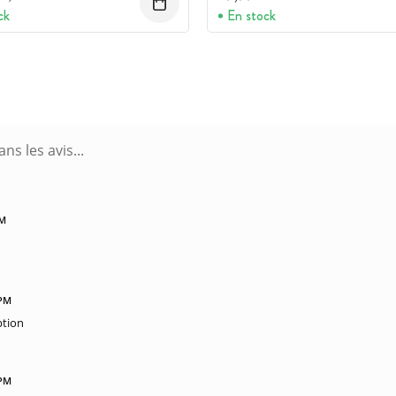
rielle.
ck
En stock
PM
 PM
ption
 PM