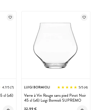
LUIGI BORMIOLI
4.7
/
5
(7)
5
/
5
(4)
 cl (x6)
Verre à Vin Rouge sans pied Pinot Noir
45 cl (x6) Luigi Bormioli SUPREMO
32,99 €