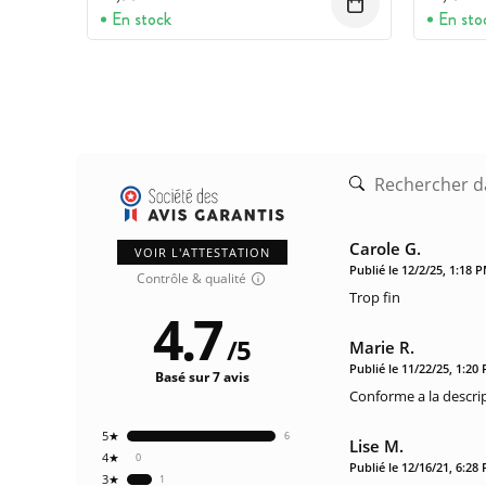
spécialiste international de l'analyse senso
En stock
En sto
Carole G.
VOIR L'ATTESTATION
Publié le 12/2/25, 1:18 
Contrôle & qualité
Trop fin
4.7
/
5
Marie R.
Publié le 11/22/25, 1:20
Basé sur 7 avis
Conforme a la descri
5★
6
Lise M.
4★
0
Publié le 12/16/21, 6:28
3★
1