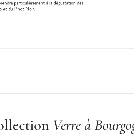
iendra particulièrement à la dégustation des
o et du Pinot Noir.
gne
ollection
Verre à Bourgo
jambe et la base