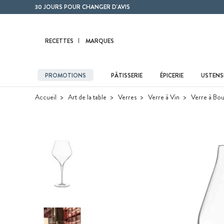
Contenu principal
30 JOURS POUR CHANGER D'AVIS
RECETTES
MARQUES
PROMOTIONS
PÂTISSERIE
ÉPICERIE
USTENSI
Accueil
Art de la table
Verres
Verre à Vin
Verre à Bo