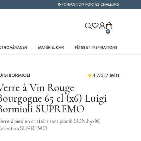
INFORMATION FORTES CHALEURS
0
ECTROMÉNAGER
MATÉRIEL CHR
FÊTES ET INSPIRATIONS
UIGI BORMIOLI
Verre à Vin Rouge
Bourgogne 65 cl (x6) Luigi
Bormioli SUPREMO
erre à pied en cristallin sans plomb SON.hyx®,
ollection SUPREMO