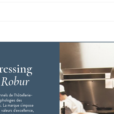
2
ressing
te sur les côtés
c
Robur
nels de l'hôtellerie-
rphologies des
797 - programme couleur
s. La marque s'impose
 valeurs d'excellence,
 de taille 0 à la taille 6