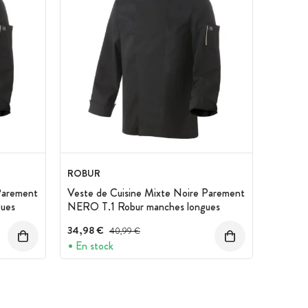
ROBUR
Parement
Veste de Cuisine Mixte Noire Parement
ues
NERO T.1 Robur manches longues
34,98 €
Prix avant réduction :
40,99 €
En stock