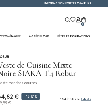
INFORMATION FORTES CHALEURS
0
ECTROMÉNAGER
MATÉRIEL CHR
FÊTES ET INSPIRATIONS
OBUR
Veste de Cuisine Mixte
Noire SIAKA T.4 Robur
este manches courtes
54,82 €
- 15,17 €
fidélité
+ 54 étoiles de
9,99 €