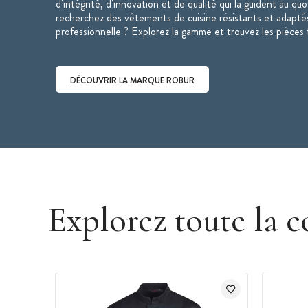
d'intégrité, d'innovation et de qualité qui la guident au qu
Veste disponible en manches longues
recherchez des vêtements de cuisine résistants et adaptés
professionnelle ? Explorez la gamme et trouvez les pièces 
DÉCOUVRIR LA MARQUE ROBUR
Découvrir la marque Robur
Explorez toute la c