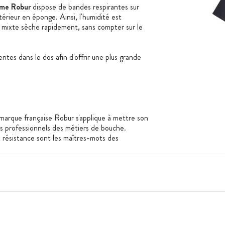
mme Robur
dispose de bandes respirantes sur
térieur en éponge. Ainsi, l'humidité est
e mixte sèche rapidement, sans compter sur le
ntes dans le dos afin d'offrir une plus grande
a marque française Robur s'applique à mettre son
es professionnels des métiers de bouche.
et résistance sont les maîtres-mots des
es cancérigènes et sans allergènes, les
énéficient du label Oekotex Standard 100.