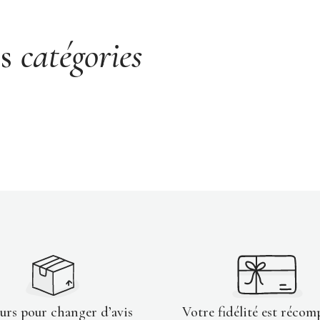
es
catégories
ours pour changer d’avis
Votre fidélité est récom