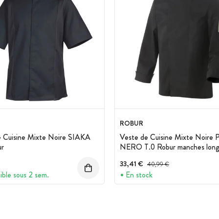
ROBUR
e Cuisine Mixte Noire SIAKA
Veste de Cuisine Mixte Noire 
ur
NERO T.0 Robur manches long
33,41 €
Prix avant réduction :
40,99 €
ible sous 2 sem.
En stock