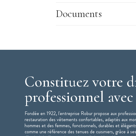
Tissu nid d'abeille
Documents
Maille respirante
Caractéristiques de la Veste de Cuisine
:
Veste de cuisine mixte
Modèle : Siaka
Couleur : Noir
Taille : 4
Matière : polyester, coton - 150 g/ m
Col officier, intérieur éponge
Constituez votre d
Manches courtes
Technologie Cool Plus : Maille respiran
professionnel ave
Veste en nid d'abeille ajustée
Poche stylo sur manche
Fondée en 1922, l'entreprise Robur propose aux profession
Fentes dos
restauration des vêtements confortables, adaptés aux mo
Lavage industriel selon norme ISO 15
hommes et des femmes, fonctionnels, durables et élégant
comme une référence des tenues de cuisiniers, grâce à ses
Veste de cuisine mixte SIAKA disponible