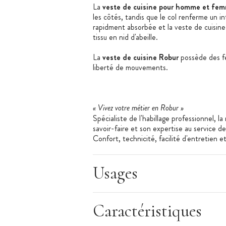
La
veste de cuisine pour homme et fe
les côtés, tandis que le col renferme un in
rapidment absorbée et la veste de cuisin
tissu en nid d'abeille.
La
veste de cuisine Robur
possède des fe
liberté de mouvements.
« Vivez votre métier en Robur »
Spécialiste de l'habillage professionnel, l
savoir-faire et son expertise au service d
Confort, technicité, facilité d'entretien 
vêtements Robur. Garanties sans substanc
matières premières utilisées par Robur b
Usages
Les + produit
:
Caractéristiques
Cool Plus