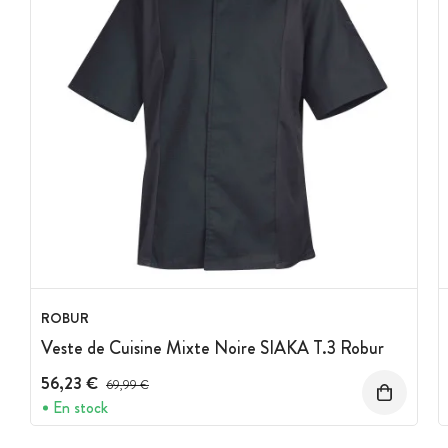
ROBUR
Veste de Cuisine Mixte Noire SIAKA T.3 Robur
56,23 €
Prix avant réduction :
69,99 €
En stock