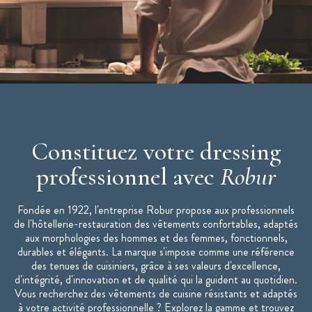
Fentes dos
Lavage industriel selon norme ISO 15797 - programme
couleur
Veste de cuisine mixte SIAKA disponible de taille 0 à la taille
6
Veste disponible en manches longues
Constituez votre dressing
professionnel avec
Robur
Fondée en 1922, l'entreprise Robur propose aux professionnels
de l'hôtellerie-restauration des vêtements confortables, adaptés
aux morphologies des hommes et des femmes, fonctionnels,
durables et élégants. La marque s'impose comme une référence
des tenues de cuisiniers, grâce à ses valeurs d'excellence,
d'intégrité, d'innovation et de qualité qui la guident au quotidien.
Vous recherchez des vêtements de cuisine résistants et adaptés
à votre activité professionnelle ? Explorez la gamme et trouvez