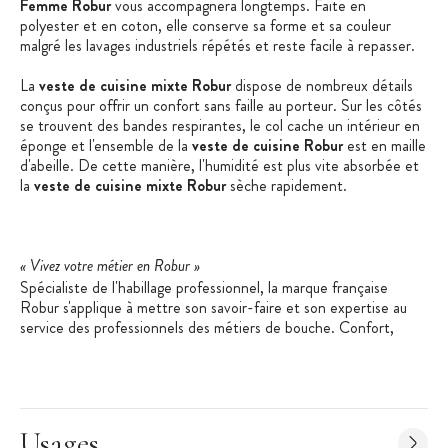
Femme Robur
vous accompagnera longtemps. Faite en
polyester et en coton, elle conserve sa forme et sa couleur
malgré les lavages industriels répétés et reste facile à repasser.
La
veste de cuisine mixte Robur
dispose de nombreux détails
conçus pour offrir un confort sans faille au porteur. Sur les côtés
se trouvent des bandes respirantes, le col cache un intérieur en
éponge et l'ensemble de la
veste de cuisine Robur
est en maille
d'abeille. De cette manière, l'humidité est plus vite absorbée et
la
veste de cuisine mixte Robur
sèche rapidement.
« Vivez votre métier en Robur »
Spécialiste de l'habillage professionnel, la marque française
Robur s'applique à mettre son savoir-faire et son expertise au
service des professionnels des métiers de bouche. Confort,
technicité, facilité d'entretien et résistance sont les maîtres-
mots des vêtements Robur. Garanties sans substances
cancérigènes et sans allergènes, les matières premières utilisées
par Robur bénéficient du label Oekotex Standard 100.
Usages