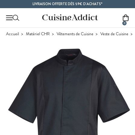
Contenu principal
LIVRAISON OFFERTE DÈS 59€ D'ACHATS*
0
Accueil
Matériel CHR
Vêtements de Cuisine
Veste de Cuisine