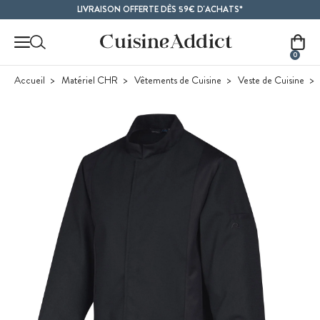
Contenu principal
LIVRAISON OFFERTE DÈS 59€ D'ACHATS*
0
Accueil
Matériel CHR
Vêtements de Cuisine
Veste de Cuisine