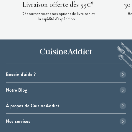
Livraison offerte dès 59€*
30
Découvrez toutes nos options de livraison et
Be
la rapidité d'expédition.
Besoin d'aide ?
Notre Blog
À propos de CuisineAddict
Nos services