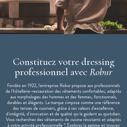
Veste en nid d'abeille ajustée
Poche stylo sur manche
Fentes dos
Lavage industriel selon norme ISO 15797 - programme
couleur
Veste de cuisine mixte SIAKA disponible de taille 0 à la taille
6
Constituez votre dressing
professionnel avec
Robur
Fondée en 1922, l'entreprise Robur propose aux professionnels
de l'hôtellerie-restauration des vêtements confortables, adaptés
aux morphologies des hommes et des femmes, fonctionnels,
durables et élégants. La marque s'impose comme une référence
des tenues de cuisiniers, grâce à ses valeurs d'excellence,
d'intégrité, d'innovation et de qualité qui la guident au quotidien.
Vous recherchez des vêtements de cuisine résistants et adaptés
à votre activité professionnelle ? Explorez la gamme et trouvez