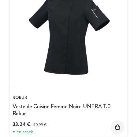
ROBUR
Veste de Cuisine Femme Noire UNERA T.0
Robur
33,24 €
Prix avant réduction :
40,99 €
En stock