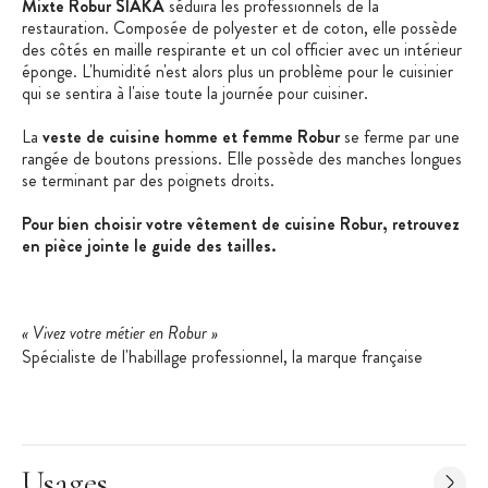
Mixte Robur SIAKA
séduira les professionnels de la
restauration. Composée de polyester et de coton, elle possède
des côtés en maille respirante et un col officier avec un intérieur
éponge. L'humidité n'est alors plus un problème pour le cuisinier
qui se sentira à l'aise toute la journée pour cuisiner.
La
veste de cuisine homme et femme Robur
se ferme par une
rangée de boutons pressions. Elle possède des manches longues
se terminant par des poignets droits.
Pour bien choisir votre vêtement de cuisine Robur, retrouvez
en pièce jointe le guide des tailles.
« Vivez votre métier en Robur »
Spécialiste de l'habillage professionnel, la marque française
Robur s'applique à mettre son savoir-faire et son expertise au
service des professionnels des métiers de bouche. Confort,
technicité, facilité d'entretien et résistance sont les maîtres-
mots des vêtements Robur. Garanties sans substances
cancérigènes et sans allergènes, les matières premières utilisées
Usages
par Robur bénéficient du label Oekotex Standard 100.