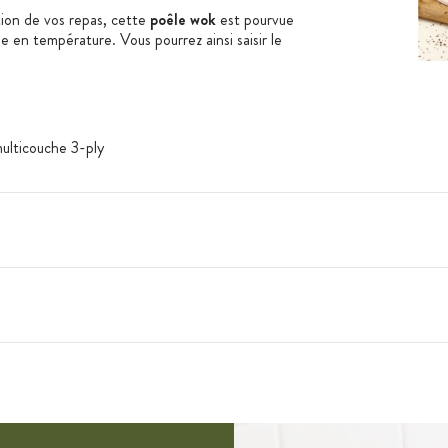
tion de vos repas, cette
poêle wok
est pourvue
 en température. Vous pourrez ainsi saisir le
ulticouche 3-ply
e
mique, induction, four