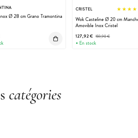
TINA
CRISTEL
Inox Ø 28 cm Grano Tramontina
Wok Casteline Ø 20 cm Manch
Amovible Inox Cristel
€
127,92 €
Prix avant réduction :
159,90 €
ck
En stock
es
catégories