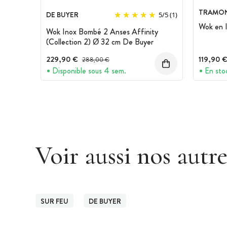
TRAMON
DE BUYER
5
/
5
(1)
Wok en 
Wok Inox Bombé 2 Anses Affinity
(Collection 2) Ø 32 cm De Buyer
229,90 €
Prix avant réduction :
119,90 
288,00 €
Disponible sous 4 sem.
En sto
Voir aussi nos autr
SUR FEU
DE BUYER