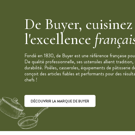
Collection :
Alchimy
Marque :
De Buyer
De Buyer, cuisinez
l'excellence
françai
Fondé en 1830, de Buyer est une référence française pour 
De qualité professionnelle, ses ustensiles allient tradition,
durabilité. Poêles, casseroles, équipements de pâtisserie d
conçoit des articles fiables et performants pour des résult
chefs !
DÉCOUVRIR LA MARQUE DE BUYER
Découvrir la marque De Buyer