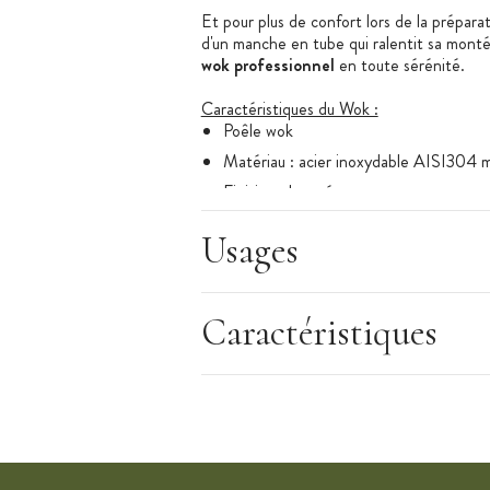
Et pour plus de confort lors de la prépara
d'un manche en tube qui ralentit sa montée
wok professionnel
en toute sérénité.
Caractéristiques du Wok :
Poêle wok
Matériau : acier inoxydable AISI304 m
Finition : brossée
Diamètre : 32 cm
Usages
Hauteur : 13,5 cm
Longueur totale : 33,4 cm
Contenance : 5,5 L
Caractéristiques
Graduation tous les 0,5 L
Poignée tube : fixe, étanche et riveté
Compatible : gaz, électrique, vitrocéra
Entretien : passe au lave-vaisselle
Origine :
France