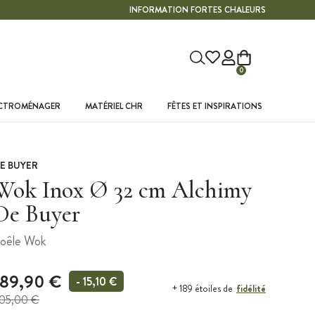
INFORMATION FORTES CHALEURS
0
ECTROMÉNAGER
MATÉRIEL CHR
FÊTES ET INSPIRATIONS
E BUYER
Wok Inox Ø 32 cm Alchimy
De Buyer
oêle Wok
189,90 €
- 15,10 €
fidélité
+ 189 étoiles de
05,00 €