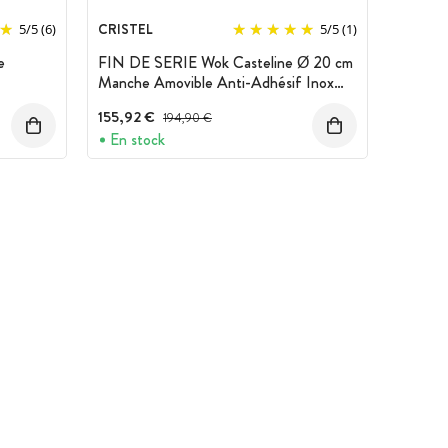
CRISTEL
5
/
5
(6)
5
/
5
(1)
e
FIN DE SERIE Wok Casteline Ø 20 cm
Manche Amovible Anti-Adhésif Inox
Cristel
155,92 €
Prix avant réduction :
194,90 €
En stock