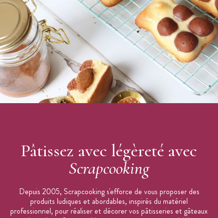
des traces de fruits à coque, arachides, gluten, œufs, lait,
graines de sésame, céleri, moutarde.
*Peut avoir des effets indésirables sur l'activité et l'attention
des enfants
Précautions d'emploi : poudre volatile, refermer le pot après
chaque utilisation.
A conserver à l'abri de la lumière et de l'humidité.
Marque : Scrapcooking
Pâtissez avec légèreté avec
Scrapcooking
Depuis 2005, Scrapcooking s'efforce de vous proposer des
produits ludiques et abordables, inspirés du matériel
professionnel, pour réaliser et décorer vos pâtisseries et gâteaux