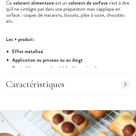
Ce
colorant alimentaire
est un
colorant de surface
c'est à dire
qu'il ne s'intègre pas dans une préparation mais s'applique en
surface : coques de macarons, biscuits, pâte à sucre, chocolats
etc.
Les + produit :
Effet métallisé
Application au pinceau ou au doigt
Particulièrement adapté à la décoration des macarons et
des surfaces en chocolat
Caractéristiques
Caractéristiques du Colorant Alimentaire
:
Colorant Alimentaire en Poudre
Colorant de Surface Lipodispersible (ne s'intègre pas
dans une préparation)
Coloris : Doré (Or cuivré)
Conditionnement : pot de 5g
Ingrédient : colorants : E172, E102*, dextrose. Peut contenir