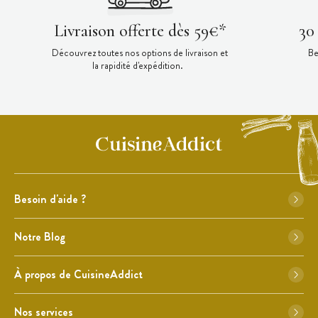
Livraison offerte dès 59€*
30
Découvrez toutes nos options de livraison et
Be
la rapidité d'expédition.
Besoin d'aide ?
Notre Blog
À propos de CuisineAddict
Nos services