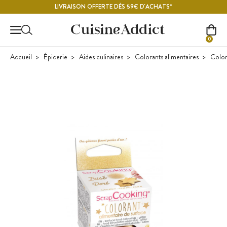
Contenu principal
LIVRAISON OFFERTE DÈS 59€ D'ACHATS*
0
Accueil
Épicerie
Aides culinaires
Colorants alimentaires
Color