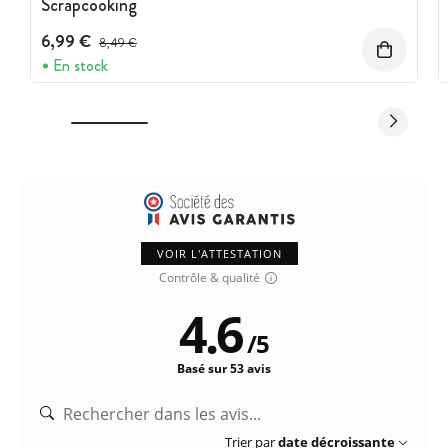
Scrapcooking
6,99 €
Prix avant réduction :
8,49 €
En stock
VOIR L'ATTESTATION
Contrôle & qualité
4.6
/
5
Basé sur 53 avis
Trier par
date décroissante