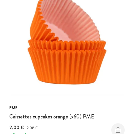
PME
Caissettes cupcakes orange (x60) PME
2,00 €
Prix avant réduction :
2,08 €