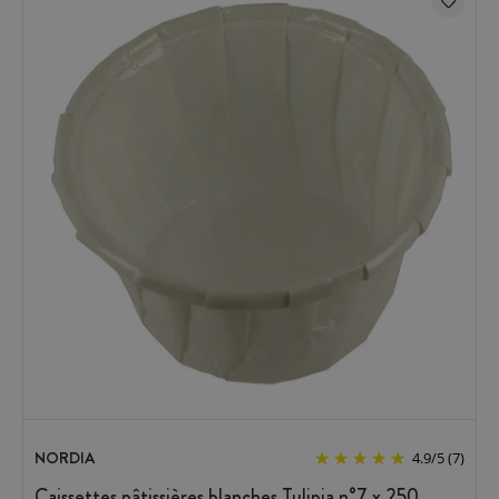
NORDIA
4.9
/
5
(7)
Caissettes pâtissières blanches Tulipia n°7 x 250