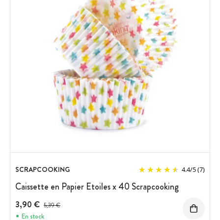
SCRAPCOOKING
4.4
/
5
(7)
Caissette en Papier Etoiles x 40 Scrapcooking
3,90 €
Prix avant réduction :
5,39 €
En stock