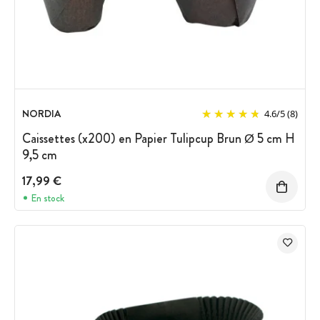
NORDIA
4.6
/
5
(8)
Caissettes (x200) en Papier Tulipcup Brun Ø 5 cm H
9,5 cm
17,99 €
En stock