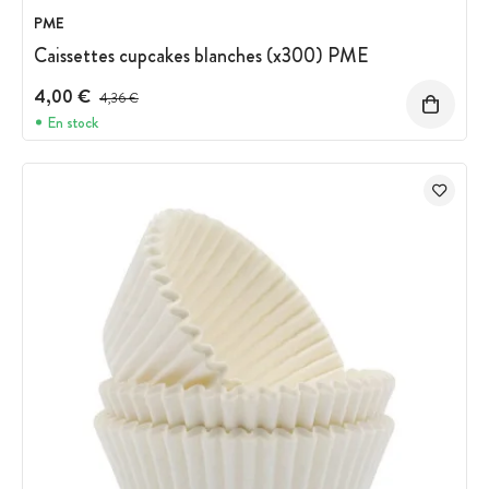
PME
Caissettes cupcakes blanches (x300) PME
4,00 €
Prix avant réduction :
4,36 €
En stock