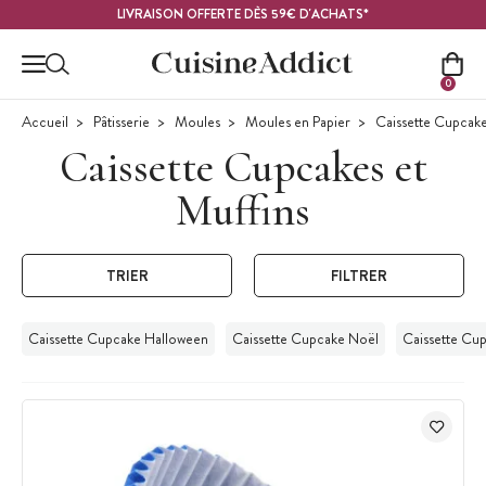
Contenu principal
LIVRAISON OFFERTE DÈS 59€ D'ACHATS*
0
Accueil
Pâtisserie
Moules
Moules en Papier
Caissette Cupcake
Caissette Cupcakes et
Muffins
TRIER
FILTRER
Caissette Cupcake Halloween
Caissette Cupcake Noël
Caissette Cu