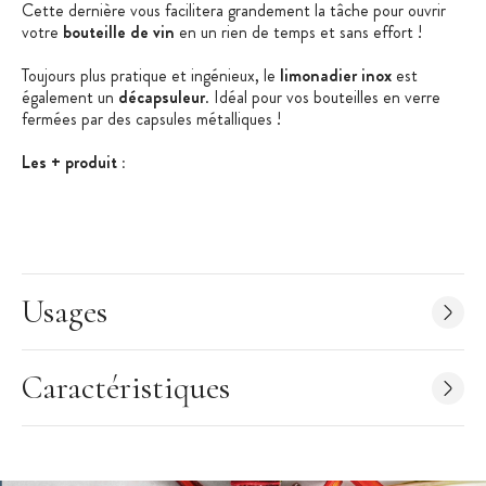
Cette dernière vous facilitera grandement la tâche pour ouvrir
votre
bouteille de vin
en un rien de temps et sans effort !
Toujours plus pratique et ingénieux, le
limonadier inox
est
également un
décapsuleur
. Idéal pour vos bouteilles en verre
fermées par des capsules métalliques !
Les + produit :
100% inox
Double détente
Garantie à vie
Usages
Caractéristiques du Tire-Bouchon Limonadier
:
Limonadier Double Détente
Dimensions :
12 x 2,1 x 1,4 cm
Caractéristiques
Poids :
75 g
Matière : lame en acier inoxydable
Lame :
lame torsadée 5 spires
Manche : inox