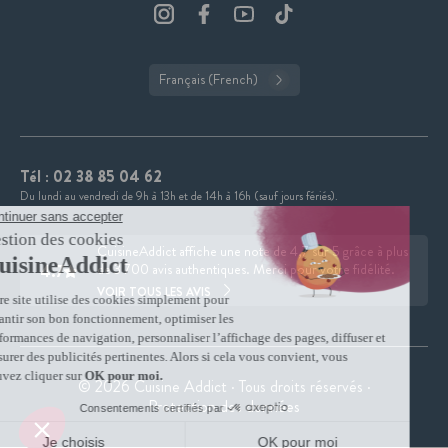
Français (French)
Tél :
02 38 85 04 62
Du lundi au vendredi de 9h à 13h et de 14h à 16h (sauf jours fériés).
CuisineAddict affiche une note de 4,7 sur 5 grâce à plus
4.7
de 3 700 avis authentiques. Merci pour votre fidélité.
VOIR TOUS LES AVIS
© 2026 Cuisine Addict · Tous droits réservés ·
Protection des données