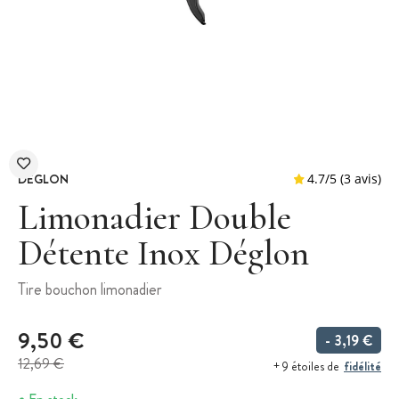
DEGLON
Limonadier Double
Détente Inox Déglon
4.7
/
5
Tire bouchon limonadier
9,50 €
- 3,19 €
12,69 €
fidélité
+ 9 étoiles de