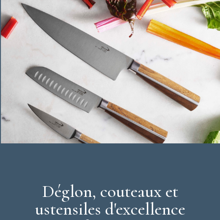
Couleur :
inox et noir
Rivets :
inox
Lave-vaisselle : non
Garantie à vie
Déglon
Déglon, couteaux et
ustensiles d'excellence