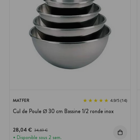
MATFER
4.9
/
5
(14)
Cul de Poule Ø 30 cm Bassine 1/2 ronde inox
28,04 €
Prix avant réduction :
34,69 €
Disponible sous 2 sem.