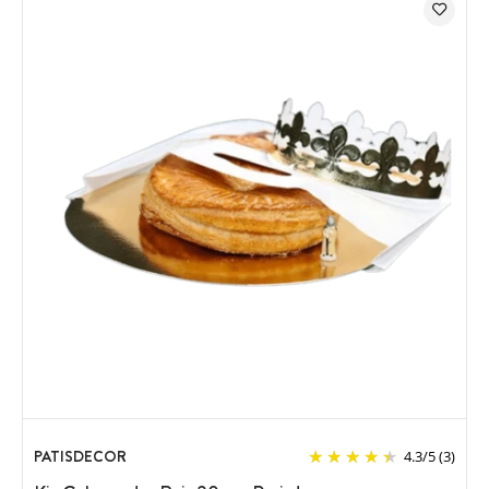
PATISDECOR
4.3
/
5
(3)