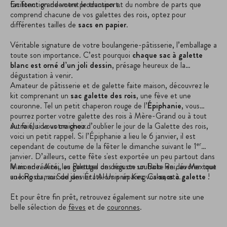
facilitent grandement le transport.
En fonction de votre production et du nombre de parts que
comprend chacune de vos galettes des rois, optez pour
différentes tailles de
sacs en papier
.
Véritable signature de votre boulangerie-pâtisserie, l’emballage
a
toute son importance. C’est pourquoi
chaque
sac à galette
blanc
est orné d’un joli dessin
, présage heureux de la
dégustation à venir.
Amateur de pâtisserie et de galette faite maison, découvrez le
kit comprenant un
sac galette des rois
, une fève et une
couronne. Tel un petit chaperon rouge de l’
Épiphanie
, vous
pourrez porter votre galette des rois à Mère-Grand ou à tout
autre élu de votre choix.
Au fait, si vous craignez d’oublier le jour de la Galette des rois,
voici un petit rappel. Si l’Épiphanie a lieu le 6 janvier, il est
er
cependant de coutume de la fêter le dimanche suivant le 1
janvier. D’ailleurs, cette fête s'est exportée un peu partout dans
le monde. Ainsi, au Portugal on déguste un Bolo Rei, au Mexique
Mais en réalité, les galettes des rois on souhaite en dévorer tout
une Rosca, au Sud des États-Unis un King Cake, etc.
au long du mois de janvier ! Alors préparez vos
sacs à galette
!
Et pour être fin prêt, retrouvez également sur notre site une
belle sélection de
fèves
et de
couronnes
.