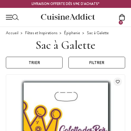
Contenu principal
LIVRAISON OFFERTE DÈS 59€ D'ACHATS*
0
Accueil
Fêtes et Inspirations
Épiphanie
Sac à Galette
Sac à Galette
TRIER
FILTRER