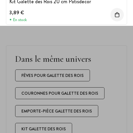
Kit Galette des Rois 20 cm Patisdecor
3,89 €
En stock
Dans le même univers
FÈVES POUR GALETTE DES ROIS
COURONNES POUR GALETTE DES ROIS
EMPORTE-PIÈCE GALETTE DES ROIS
KIT GALETTE DES ROIS