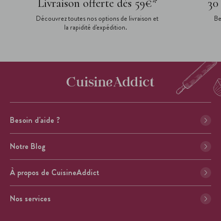
Livraison offerte dès 59€*
30
Découvrez toutes nos options de livraison et
Be
la rapidité d'expédition.
Besoin d'aide ?
Notre Blog
À propos de CuisineAddict
Nos services