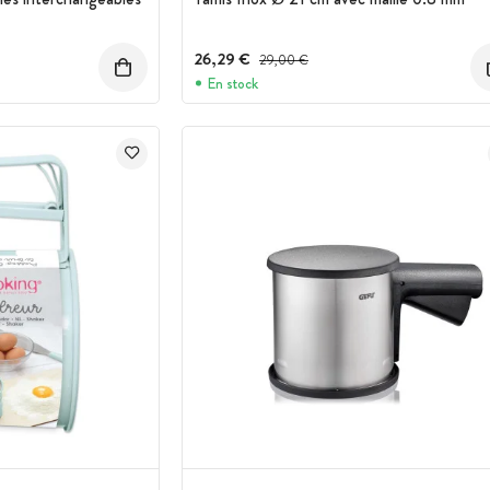
26,29 €
Prix avant réduction :
29,00 €
En stock