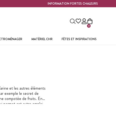
INFORMATION FORTES CHALEURS
0
ECTROMÉNAGER
MATÉRIEL CHR
FÊTES ET INSPIRATIONS
farine et les autres éléments
par exemple le secret de
une compotée de fruits. En
 qui permet cet autre emploi
 inox
possède un maillage