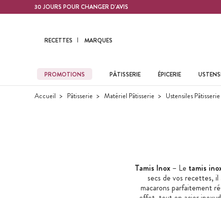
Contenu principal
30 JOURS POUR CHANGER D'AVIS
RECETTES
MARQUES
PROMOTIONS
PÂTISSERIE
ÉPICERIE
USTENSI
Accueil
Pâtisserie
Matériel Pâtisserie
Ustensiles Pâtisserie
Tamis Inox
– Le
tamis ino
secs de vos recettes, i
macarons parfaitement ré
effet, tout en acier inoxyd
parfois réservé aux chinoi