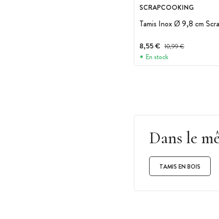
SCRAPCOOKING
Tamis Inox Ø 9,8 cm Scr
8,55 €
Prix avant réduction :
10,99 €
En stock
Dans le m
TAMIS EN BOIS