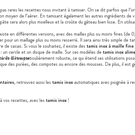
pas rares les recettes nous invitant à tamiser. On se dit parfois que l’o
on moyen de l’aérer. En tamisant également les autres ingrédients de v
âte sera alors plus moelleux et la croûte du gâteau bien lisse. En utilis
iste en différentes versions, avec des mailles plus ou moins fines (de
er pour un maillage plus ou moins resserré. Il sera ainsi très simple de t
e de cacao. Si vous le souhaitez, il existe des
tamis inox
à maille fine
 un cercle et un disque de maille. Sur ces modèles de
tamis inox alim
ns de la recette.
térêt d’être particulièrement robuste, ce qui étend ses utilisations poss
 que des purées, des compotes ou encore des mousses. De plus, il est gé
ntaires
, retrouvez aussi les
tamis inox
automatiques avec poignée à ress
à vos recettes, avec les
tamis inox
!