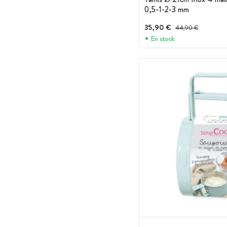
0,5-1-2-3 mm
35,90 €
Prix avant réduction :
44,90 €
En stock