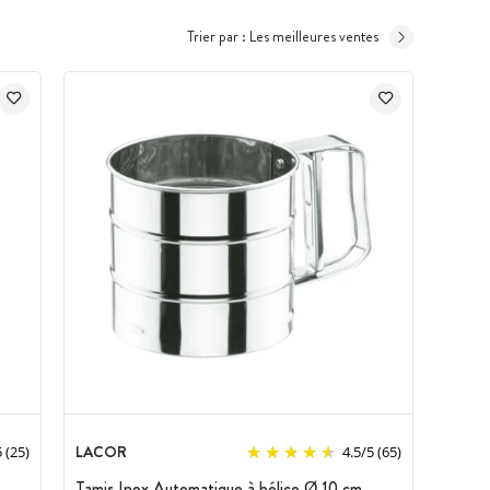
Trier par :
Les meilleures ventes
LACOR
5
(25)
4.5
/
5
(65)
Tamis Inox Automatique à hélice Ø 10 cm