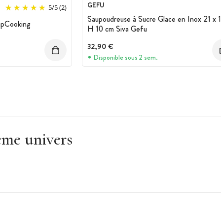
GEFU
5
/
5
(2)
Saupoudreuse à Sucre Glace en Inox 21 x 1
apCooking
H 10 cm Siva Gefu
32,90 €
Disponible sous 2 sem.
ême univers