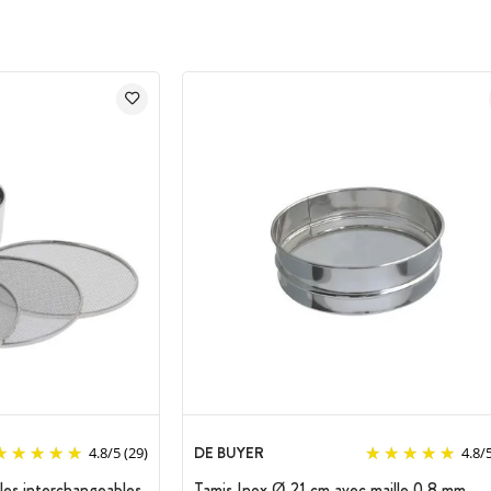
DE BUYER
4.8
/
5
(29)
4.8
/
les interchangeables
Tamis Inox Ø 21 cm avec maille 0.8 mm