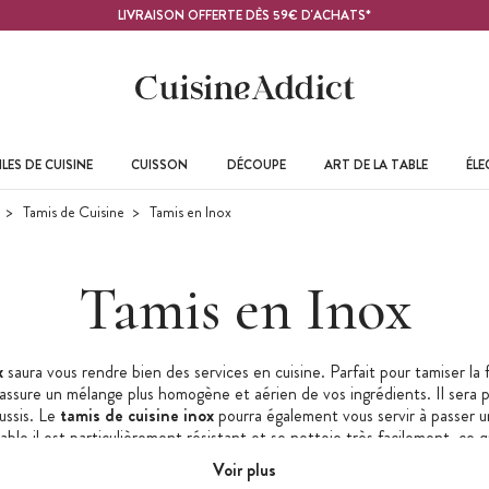
LIVRAISON OFFERTE DÈS 59€ D'ACHATS*
LES DE CUISINE
CUISSON
DÉCOUPE
ART DE LA TABLE
ÉL
Tamis de Cuisine
Tamis en Inox
Tamis en Inox
x
saura vous rendre bien des services en cuisine. Parfait pour tamiser la 
l assure un mélange plus homogène et aérien de vos ingrédients. Il sera 
ussis. Le
tamis de cuisine inox
pourra également vous servir à passer 
able il est particulièrement résistant et se nettoie très facilement, ce
s de cuisine. Disponible en version automatique ou traditionnel, le
tamis
Voir plus
plus ou moins fin pour s’adapter aux ingrédients à travailler.