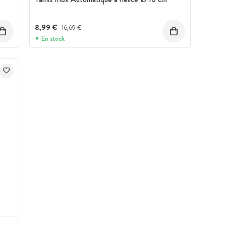
8,99 €
Prix avant réduction :
16,69 €
En stock