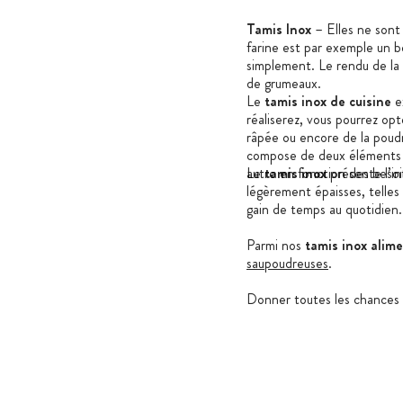
Tamis Inox
– Elles ne sont 
farine est par exemple un b
simplement. Le rendu de la p
de grumeaux.
Le
tamis inox
de cuisine
ex
réaliserez, vous pourrez opt
râpée ou encore de la poudr
compose de deux éléments :
autre en fonction des besoi
Le
tamis inox
présente l’in
légèrement épaisses, telles
gain de temps au quotidien.
Parmi nos
tamis inox alime
saupoudreuses
.
Donner toutes les chances 