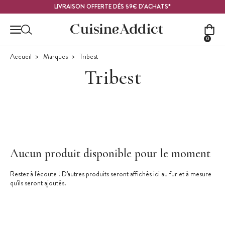
Contenu principal
LIVRAISON OFFERTE DÈS 59€ D'ACHATS*
0
Accueil
Marques
Tribest
Tribest
Aucun produit disponible pour le moment
Restez à l'écoute ! D'autres produits seront affichés ici au fur et à mesure
qu'ils seront ajoutés.