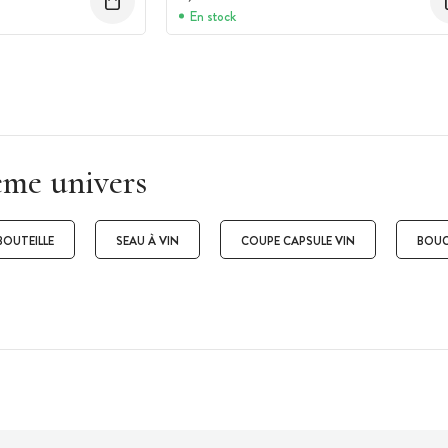
En stock
ême univers
BOUTEILLE
SEAU À VIN
COUPE CAPSULE VIN
BOUC