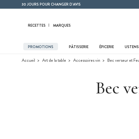
Contenu principal
30 JOURS POUR CHANGER D'AVIS
RECETTES
MARQUES
PROMOTIONS
PÂTISSERIE
ÉPICERIE
USTENSI
Accueil
Art de la table
Accessoires vin
Bec verseur et Feui
Bec ve