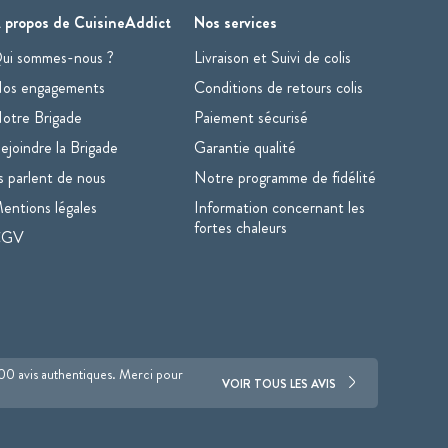
 propos de CuisineAddict
Nos services
ui sommes-nous ?
Livraison et Suivi de colis
os engagements
Conditions de retours colis
otre Brigade
Paiement sécurisé
ejoindre la Brigade
Garantie qualité
ls parlent de nous
Notre programme de fidélité
entions légales
Information concernant les
fortes chaleurs
CGV
700 avis authentiques. Merci pour
VOIR TOUS LES AVIS