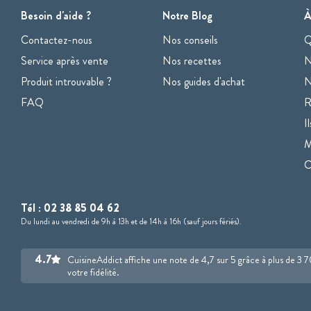
Besoin d'aide ?
Notre Blog
À
Contactez-nous
Nos conseils
Q
Service après vente
Nos recettes
N
Produit introuvable ?
Nos guides d'achat
N
FAQ
R
I
M
Tél :
02 38 85 04 62
Du lundi au vendredi de 9h à 13h et de 14h à 16h (sauf jours fériés).
4.7
CuisineAddict affiche une note de 4,7 sur 5 grâce à plus de 3 
votre fidélité.