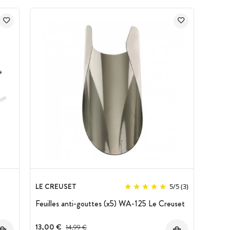
LE CREUSET
5
/
5
(3)
Feuilles anti-gouttes (x5) WA-125 Le Creuset
13,00 €
Prix avant réduction :
14,99 €