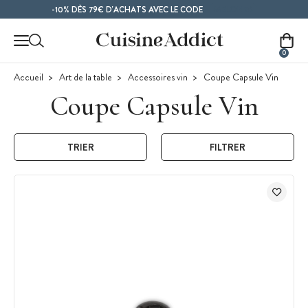
Contenu principal
MELON26
-10% DÈS 79€ D'ACHATS AVEC LE CODE
0
Accueil
Art de la table
Accessoires vin
Coupe Capsule Vin
Coupe Capsule Vin
TRIER
FILTRER