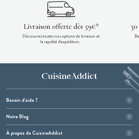
Livraison offerte dès 59€*
30
Découvrez toutes nos options de livraison et
Be
la rapidité d'expédition.
Besoin d'aide ?
Notre Blog
À propos de CuisineAddict