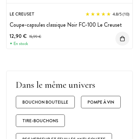
LE CREUSET
4.8
/
5
(10)
Coupe-capsules classique Noir FC-100 Le Creuset
12,90 €
Prix avant réduction :
15,99 €
En stock
Dans le même univers
BOUCHON BOUTEILLE
POMPE À VIN
TIRE-BOUCHONS