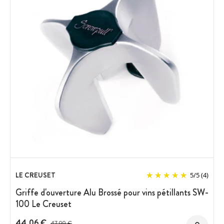
LE CREUSET
5
/
5
(4)
Griffe d'ouverture Alu Brossé pour vins pétillants SW-
100 Le Creuset
44,06 €
Prix avant réduction :
47,99 €