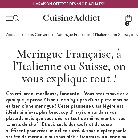
Contenu principal
LIVRAISON OFFERTE DÈS 59€ D'ACHATS*
0
Accueil
Nos Conseils
Meringue Française, à l’Italienne ou Suisse, on 
Meringue Française, à
l’Italienne ou Suisse, on
vous explique tout
!
Croustillante, moelleuse, fondante… Vous avez trouvé ce à
quoi que je pense ? Non il ne s’agit pas d’une pizza mais bel
et bien d’une meringue ! Cette pâtisserie ultra légère est
idéale si n’avez plus beaucoup d’ingrédients dans vos
placards mais que vous désirez tout de même montrer vos
talents de chef ! Et oui, seuls des œufs et du sucre
suffisent pour créer un délice sucré. A vous d’opter pour la
variété de meringue qui vous plaît : française, italienne ou