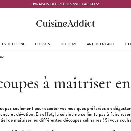
LIVRAISON OFFERTE DÈS 59€ D'ACHATS*
LES DE CUISINE
CUISSON
DÉCOUPE
ART DE LA TABLE
ÉL
ine
coupes à maîtriser e
est pas seulement pour écouter vos musiques préférées en dégustan
nce et dévotion. En effet, la cuisine ne se limite pas à faire reven
iel de maîtriser les différentes découpes culinaires ! Si vous souhait