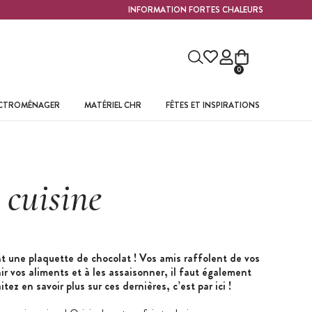
INFORMATION FORTES CHALEURS
0
ECTROMÉNAGER
MATÉRIEL CHR
FÊTES ET INSPIRATIONS
n
cuisine
t une plaquette de chocolat ! Vos amis raffolent de vos
ir vos aliments et à les assaisonner, il faut également
ez en savoir plus sur ces dernières, c’est par ici !