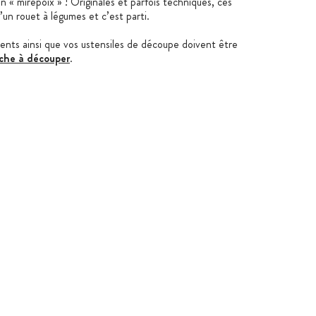
 « mirepoix » ! Originales et parfois techniques, ces
un rouet à légumes et c’est parti.
ments ainsi que vos ustensiles de découpe doivent être
che à découper
.