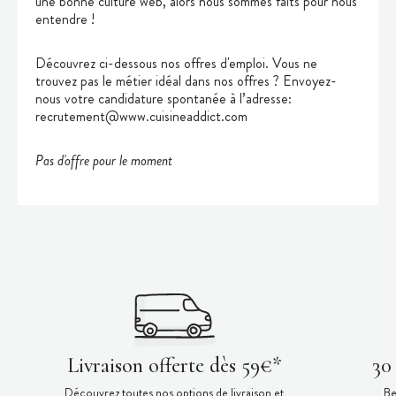
une bonne culture web, alors nous sommes faits pour nous
entendre !
Découvrez ci-dessous nos offres d'emploi. Vous ne
trouvez pas le métier idéal dans nos offres ? Envoyez-
nous votre candidature spontanée à l’adresse:
recrutement@www.cuisineaddict.com
Pas d'offre pour le moment
Livraison offerte dès 59€*
30
Découvrez toutes nos options de livraison et
Be