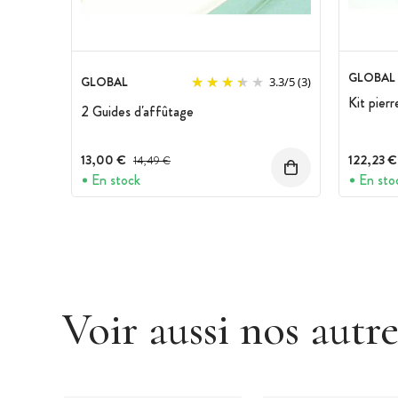
GLOBAL
GLOBAL
3.3
/
5
(3)
Kit pierr
2 Guides d'affûtage
13,00 €
Prix avant réduction :
122,23 €
14,49 €
En stock
En sto
Voir aussi nos autr