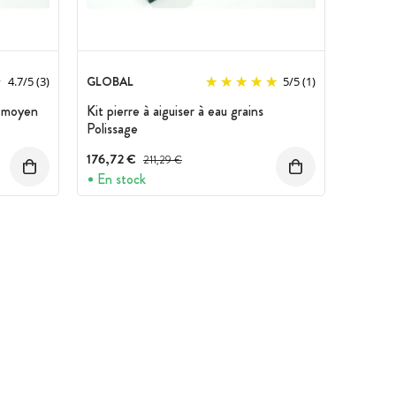
GLOBAL
4.7
/
5
(3)
5
/
5
(1)
s moyen
Kit pierre à aiguiser à eau grains
Polissage
176,72 €
Prix avant réduction :
211,29 €
En stock