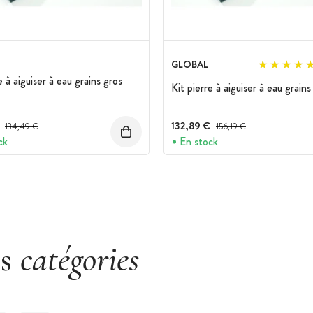
GLOBAL
e à aiguiser à eau grains gros
Kit pierre à aiguiser à eau grain
Prix avant réduction :
132,89 €
Prix avant réduction :
134,49 €
156,19 €
ck
En stock
es
catégories