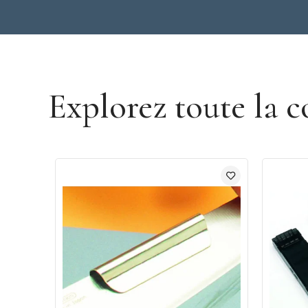
Découvrir la marque Kai
Explorez toute la c