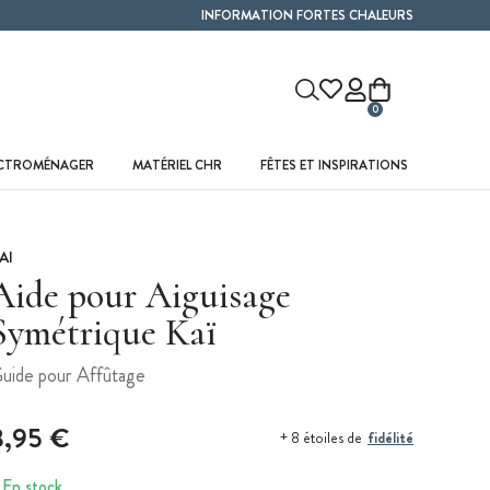
INFORMATION FORTES CHALEURS
0
ECTROMÉNAGER
MATÉRIEL CHR
FÊTES ET INSPIRATIONS
AI
Aide pour Aiguisage
Symétrique Kaï
uide pour Affûtage
8,95 €
fidélité
+ 8 étoiles de
En stock