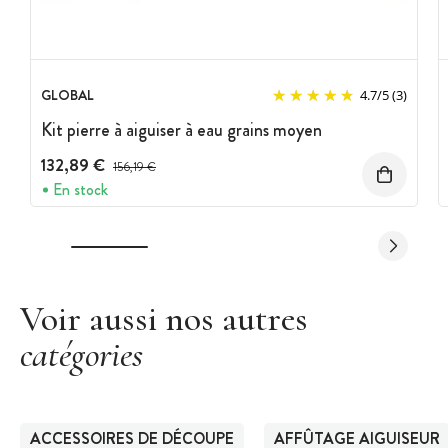
GLOBAL
4.7
/
5
(3)
Kit pierre à aiguiser à eau grains moyen
132,89 €
Prix avant réduction :
156,19 €
En stock
Voir aussi nos autres
catégories
ACCESSOIRES DE DÉCOUPE
AFFÛTAGE AIGUISEUR