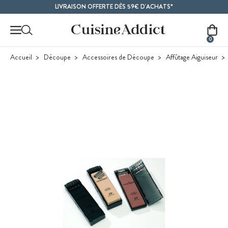
Contenu principal
LIVRAISON OFFERTE DÈS 59€ D'ACHATS*
0
Accueil
Découpe
Accessoires de Découpe
Affûtage Aiguiseur