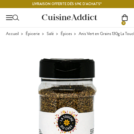
Contenu principal
LIVRAISON OFFERTE DÈS 59€ D'ACHATS*
0
Accueil
Épicerie
Salé
Épices
Anis Vert en Grains 130g La Tou