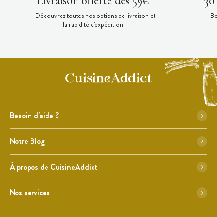
Livraison offerte dès 59€*
30
Découvrez toutes nos options de livraison et
Be
la rapidité d'expédition.
Besoin d'aide ?
Notre Blog
À propos de CuisineAddict
Nos services