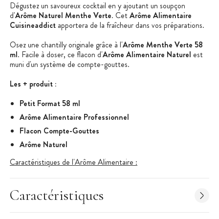
Dégustez un savoureux cocktail en y ajoutant un soupçon
d'
Arôme Naturel Menthe Verte
. Cet
Arôme Alimentaire
Cuisineaddict
apportera de la fraîcheur dans vos préparations.
Osez une chantilly originale grâce à l'
Arôme Menthe Verte 58
ml
. Facile à doser, ce flacon d'
Arôme Alimentaire Naturel
est
muni d'un système de compte-gouttes.
Les + produit :
Petit Format 58 ml
Arôme Alimentaire Professionnel
Flacon Compte-Gouttes
Arôme Naturel
Caractéristiques de l'Arôme Alimentaire :
Arôme Alimentaire Professionnel
Saveur : Menthe Verte
Caractéristiques
Arôme Naturel : Oui
Arôme Hydrosoluble