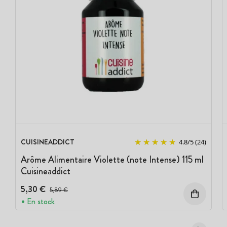
CUISINEADDICT
4.8
/
5
(24)
Arôme Alimentaire Violette (note Intense) 115 ml
Cuisineaddict
5,30 €
Prix avant réduction :
5,89 €
En stock