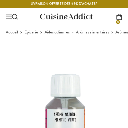
Contenu principal
LIVRAISON OFFERTE DÈS 59€ D'ACHATS*
0
Accueil
Épicerie
Aides culinaires
Arômes alimentaires
Arômes 