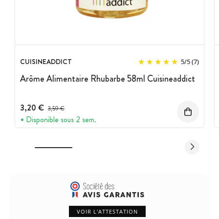
CUISINEADDICT
5
/
5
(7)
Arôme Alimentaire Rhubarbe 58ml Cuisineaddict
3,20 €
Prix avant réduction :
3,59 €
Disponible sous 2 sem.
VOIR L'ATTESTATION