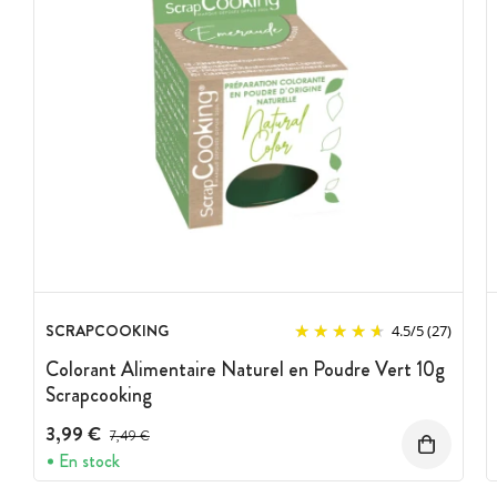
SCRAPCOOKING
4.5
/
5
(27)
Colorant Alimentaire Naturel en Poudre Vert 10g
Scrapcooking
3,99 €
Prix avant réduction :
7,49 €
En stock