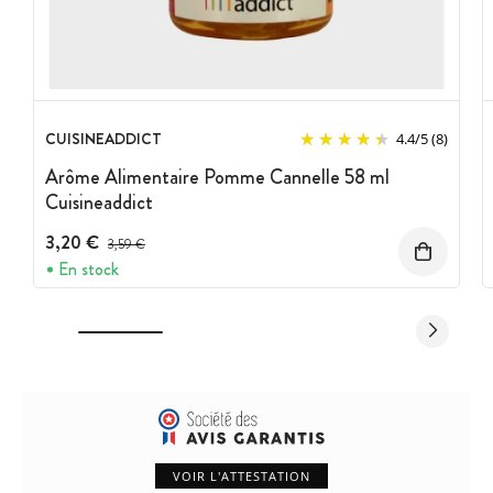
CUISINEADDICT
4.4
/
5
(8)
Arôme Alimentaire Pomme Cannelle 58 ml
Cuisineaddict
3,20 €
Prix avant réduction :
3,59 €
En stock
VOIR L'ATTESTATION