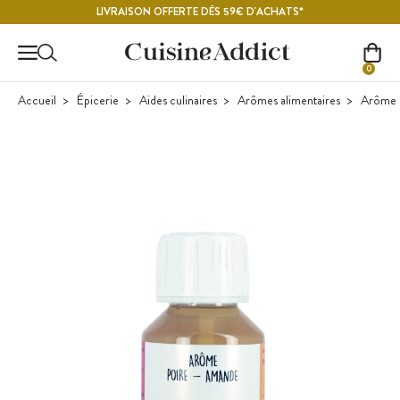
Contenu principal
LIVRAISON OFFERTE DÈS 59€ D'ACHATS*
0
Accueil
Épicerie
Aides culinaires
Arômes alimentaires
Arôme d