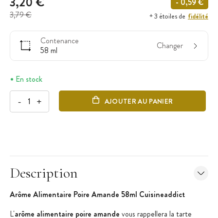
3,20 €
- 0,59 €
3,79 €
fidélité
+ 3 étoiles de
Contenance
Changer
58 ml
En stock
-
+
AJOUTER AU PANIER
Description
Arôme Alimentaire
Poire Amande 58ml Cuisineaddict
L'
arôme alimentaire poire amande
vous rappellera la tarte