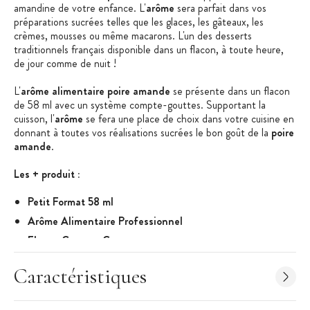
amandine de votre enfance. L'
arôme
sera parfait dans vos
préparations sucrées telles que les glaces, les gâteaux, les
crèmes, mousses ou même macarons. L'un des desserts
traditionnels français disponible dans un flacon, à toute heure,
de jour comme de nuit !
L'
arôme alimentaire poire amande
se présente dans un flacon
de 58 ml avec un système compte-gouttes. Supportant la
cuisson, l'
arôme
se fera une place de choix dans votre cuisine en
donnant à toutes vos réalisations sucrées le bon goût de la
poire
amande
.
Les + produit :
Petit Format 58 ml
Arôme Alimentaire Professionnel
Flacon Compte-Gouttes
Caractéristiques de l'Arôme Alimentaire :
Caractéristiques
Arôme Alimentaire Professionnel
Saveur : Poire Amande