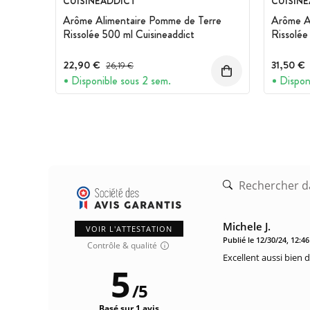
CUISINEADDICT
CUISIN
Arôme Alimentaire Pomme de Terre
Arôme A
Rissolée 500 ml Cuisineaddict
Rissolée
22,90 €
Prix avant réduction :
31,50 €
26,19 €
Disponible sous 2 sem.
Dispon
Michele J.
VOIR L'ATTESTATION
Publié le 12/30/24, 12:4
Contrôle & qualité
Excellent aussi bien 
5
/
5
Basé sur 1 avis