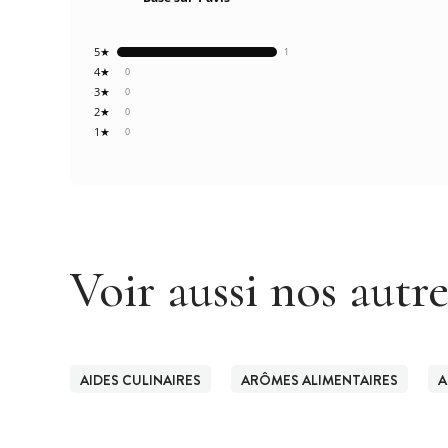
5★
1
4★
0
3★
0
2★
0
1★
0
Voir aussi nos autr
AIDES CULINAIRES
ARÔMES ALIMENTAIRES
A