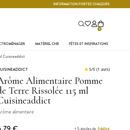
INFORMATION FORTES CHALEURS
0
ECTROMÉNAGER
MATÉRIEL CHR
FÊTES ET INSPIRATIONS
l Cuisineaddict
UISINEADDICT
Arôme Alimentaire Pomme
de Terre Rissolée 115 ml
Cuisineaddict
rôme alimentaire
5,79 €
fidélité
+ 5 étoiles de