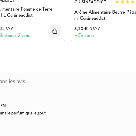
EADDICT
CUISINEADDICT
limentaire Pomme de Terre
Arôme Alimentaire Beurre Pâtis
 1 L Cuisineaddict
ml Cuisineaddict
Prix avant réduction :
3,20 €
Prix avant réduction :
34,89 €
3,59 €
ible sous 2 sem.
En stock
6 PM
dans le parfum que le goût