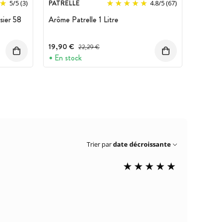
PATRELLE
5
/
5
(3)
4.8
/
5
(67)
sier 58
Arôme Patrelle 1 Litre
19,90 €
Prix avant réduction :
22,29 €
En stock
Trier par
date décroissante