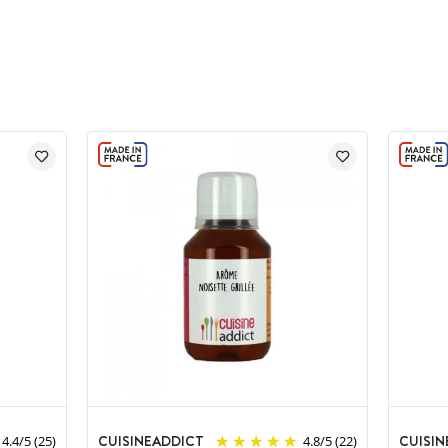
CUISINEADDICT
CUISIN
4.4
/
5
(25)
4.8
/
5
(22)