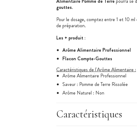
Alimentaire Pomme de Terre
pourra se d
gouttes
.
Pour le dosage, comptez entre 1 et 10 ml 
de préparation.
Les + produit :
Arôme Alimentaire Professionnel
Flacon Compte-Gouttes
Caractéristiques de l'Arôme Alimentaire :
Arôme Alimentaire Professionnel
Saveur : Pomme de Terre Rissolée
Arôme Naturel : Non
Arôme Hydrosoluble
Conditionnement : 115 ml
Caractéristiques
Flacon compte-gouttes
Arôme Alimentaire adapté à la cuisson
Dosage conseillé : 0,1 - 1% max