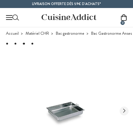
Contenu principal
LIVRAISON OFFERTE DÈS 59€ D'ACHATS*
0
Accueil
Matériel CHR
Bac gastronorme
Bac Gastronorme Anses 