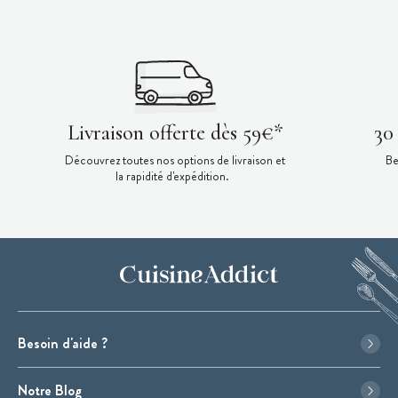
Livraison offerte dès 59€*
30
Découvrez toutes nos options de livraison et
Be
la rapidité d'expédition.
Besoin d'aide ?
Notre Blog