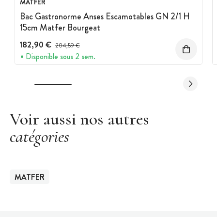
MATFER
Bac Gastronorme Anses Escamotables GN 2/1 H
15cm Matfer Bourgeat
182,90 €
Prix avant réduction :
204,59 €
Disponible sous 2 sem.
Voir aussi nos autres
catégories
MATFER