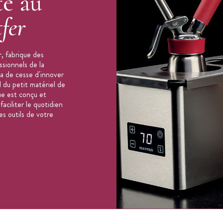
té au
fer
 déformations
, fabrique des
ssionnels de la
teurs : 10 cm, 15 cm et 20 cm.
'a de cesse d'innover
 du petit matériel de
ue est conçu et
aciliter le quotidien
es outils de votre