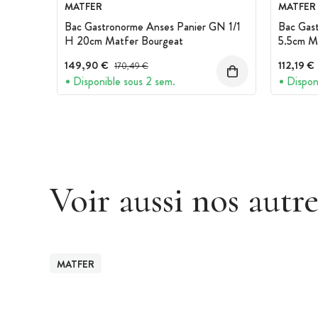
MATFER
MATFER
Bac Gastronorme Anses Panier GN 1/1
Bac Gas
H 20cm Matfer Bourgeat
5.5cm M
149,90 €
Prix avant réduction :
112,19 €
170,49 €
Disponible sous 2 sem.
Dispon
Voir aussi nos autr
MATFER