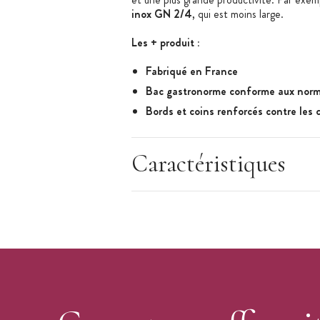
inox GN 2/4
, qui est moins large.
Les + produit :
Fabriqué en France
Bac gastronorme conforme aux norm
Bords et coins renforcés contre les
Matériel Professionnel
Caractéristiques
Caractéristiques Bac Gastronorme
:
Bac Gastronorme Anses Panier
Acier Inoxydable
Dimensions à la norme NF 631-1 (norme
GN 1/1
Hauteur : 15 cm
Capacité : 20 L
Nombre de rations (approximative) :