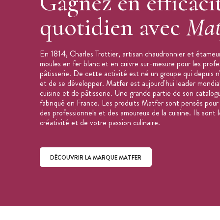
Gagnez en efficaci
Dimensions bac gastro : 53 x 32.5 cm
Anses escamotables
quotidien avec
Mat
Supporte la cuisson et la congélation
Bords et recoins renforcés contre les
En 1814, Charles Trottier, artisan chaudronnier et étameur
Bac gastro vendu à l'unité
moules en fer blanc et en cuivre sur-mesure pour les profe
Bac gastro GN 1/1 disponible en 3 hau
pâtisserie. De cette activité est né un groupe qui depuis n
et de se développer. Matfer est aujourd'hui leader mondial
Matfer Bourgeat
cuisine et de pâtisserie. Une grande partie de son catalog
Fabriqué en France
fabriqué en France. Les produits Matfer sont pensés pour f
des professionnels et des amoureux de la cuisine. Ils sont l
créativité et de votre passion culinaire.
DÉCOUVRIR LA MARQUE MATFER
Découvrir la marque Matfer