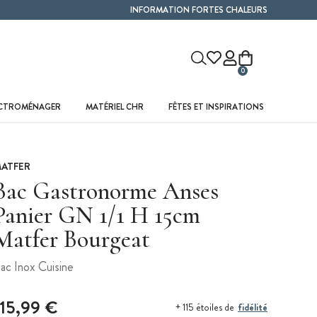
INFORMATION FORTES CHALEURS
0
ECTROMÉNAGER
MATÉRIEL CHR
FÊTES ET INSPIRATIONS
ATFER
Bac Gastronorme Anses
Panier GN 1/1 H 15cm
Matfer Bourgeat
ac Inox Cuisine
115,99 €
fidélité
+ 115 étoiles de