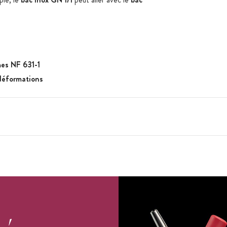
es NF 631-1
 déformations
s internationales du matériel de cuisine)
 60