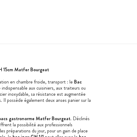
H 15cm Matfer Bourgeat
tion en chambre froide, transport : le
Bac
 indispensable aux cuisiniers, aux traiteurs ou
 acier inoxydable, sa résistance est augmentée
s. Il possède également deux anses panier sur la
bacs gastronorme Matfer Bourgeat
. Déclinés
ffrent la possibilité aux professionnels
des préparations du jour, pour un gain de place
le, le
bac inox GN 1/1
peut aller avec le
bac