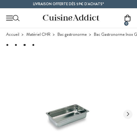
Contenu principal
LIVRAISON OFFERTE DÈS 59€ D'ACHATS*
0
Accueil
Matériel CHR
Bac gastronorme
Bac Gastronorme Inox GN