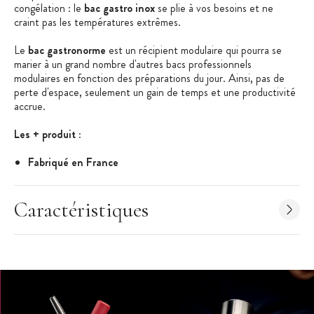
congélation : le
bac gastro inox
se plie à vos besoins et ne
craint pas les températures extrêmes.
Le
bac gastronorme
est un récipient modulaire qui pourra se
marier à un grand nombre d'autres bacs professionnels
modulaires en fonction des préparations du jour. Ainsi, pas de
perte d'espace, seulement un gain de temps et une productivité
accrue.
Les + produit
:
Fabriqué en France
Bac gastronorme conforme aux normes NF 631-1
Bords et coins renforcés contre les déformations
Caractéristiques
Matériel Professionnel
Caractéristiques Bac Gastronorme
:
Bac Gastronorme
Acier Inoxydable
Dimensions à la norme NF 631-1 (normes internationales du
matériel de cuisine)