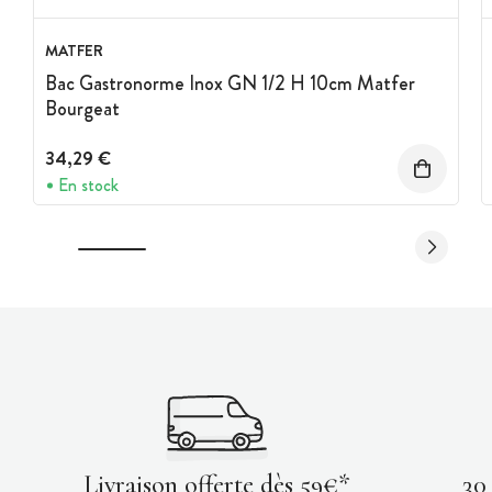
MATFER
Bac Gastronorme Inox GN 1/2 H 10cm Matfer
Bourgeat
34,29 €
En stock
Livraison offerte dès 59€*
30