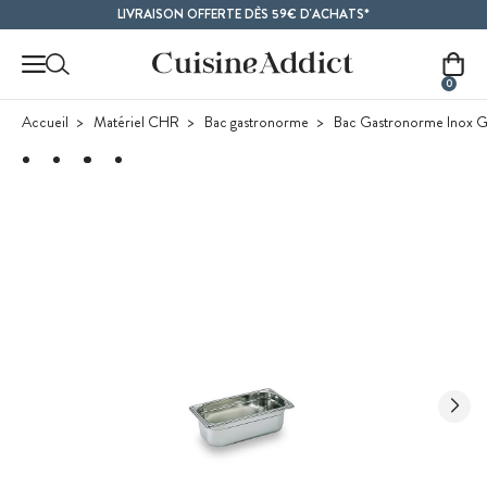
Contenu principal
LIVRAISON OFFERTE DÈS 59€ D'ACHATS*
0
Accueil
Matériel CHR
Bac gastronorme
Bac Gastronorme Inox G