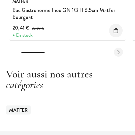
MATFER
Bac Gastronorme Inox GN 1/3 H 6.5cm Matfer
Bourgeat
20,41 €
Prix avant réduction :
23,69 €
En stock
Voir aussi nos autres
catégories
MATFER