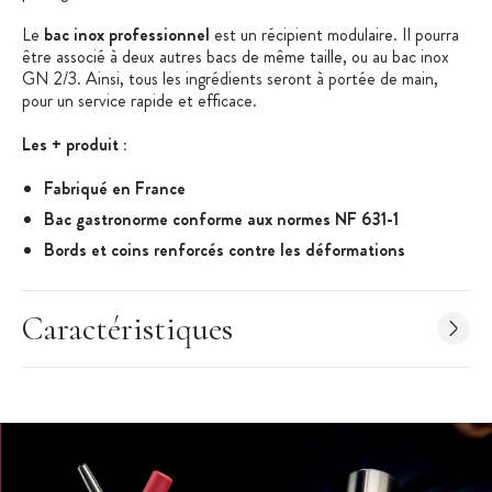
Le
bac inox professionnel
est un récipient modulaire. Il pourra
être associé à deux autres bacs de même taille, ou au bac inox
GN 2/3. Ainsi, tous les ingrédients seront à portée de main,
pour un service rapide et efficace.
Les + produit :
Fabriqué en France
Bac gastronorme conforme aux normes NF 631-1
Bords et coins renforcés contre les déformations
Matériel Professionnel
Caractéristiques
Caractéristiques Bac Gastronorme
:
Bac Gastronorme
Acier Inoxydable
Dimensions à la norme NF 631-1 (normes internationales du
matériel de cuisine)
GN 1/3