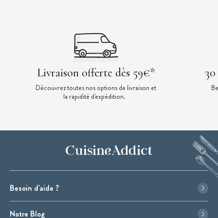
Livraison offerte dès 59€*
30
Découvrez toutes nos options de livraison et
Be
la rapidité d'expédition.
Besoin d'aide ?
Notre Blog