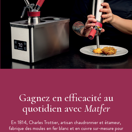
Hauteur : 5.5 cm
Capacité : 2.1 L
Nombre de rations (approximative) : 6
Dimensions bac gastro : 32.5 x 17.6 cm
Supporte la cuisson et la congélation
Bords et recoins renforcés contre les déformations
Bac gastro vendu à l'unité
Bac gastro GN 2/3 disponible en 7 hauteurs : 4 cm, 5.5 cm,
6.5 cm, 10 cm, 15 cm, 20 cm et 25 cm.
Matfer Bourgeat
Fabriqué en France
Gagnez en efficacité au
quotidien avec
Matfer
En 1814, Charles Trottier, artisan chaudronnier et étameur,
fabrique des moules en fer blanc et en cuivre sur-mesure pour