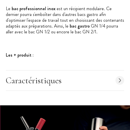
Le
bac professionnel inox
est un récipient modulaire. Ce
dernier pourra s'emboîter dans d'autres bacs gastro afin
d'optimiser l'espace de travail tout en choisissant des contenants
adaptés aux préparations. Ainsi, le
bac gastro
GN 1/4 pourra
aller avec le bac GN 1/2 ou encore le bac GN 2/1.
Les + produit :
Fabriqué en France
Bac gastronorme conforme aux normes NF 631-1
Caractéristiques
Bords et coins renforcés contre les déformations
Matériel Professionnel
Caractéristiques Bac Gastronorme
:
Bac Gastronorme
Acier Inoxydable
Dimensions à la norme NF 631-1 (normes internationales du