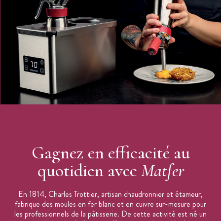
matériel de cuisine)
GN 1/4
Hauteur : 10 cm
Capacité : 2.5 L
Nombre de rations (approximative) : 10
Dimensions bac gastro : 16.2 x 26.5 cm
Supporte la cuisson et la congélation
Bords et recoins renforcés contre les déformations
Bac gastro vendu à l'unité
Bac gastro GN 1/4 disponible en 6 hauteurs : 4 cm, 5.5 cm,
6.5 m, 10 cm, 15 cm et 20 cm.
Gagnez en efficacité au
Matfer Bourgeat
quotidien avec
Matfer
Fabriqué en France
En 1814, Charles Trottier, artisan chaudronnier et étameur,
fabrique des moules en fer blanc et en cuivre sur-mesure pour
les professionnels de la pâtisserie. De cette activité est né un