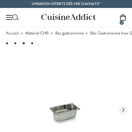
Contenu principal
LIVRAISON OFFERTE DÈS 59€ D'ACHATS*
0
Accueil
Matériel CHR
Bac gastronorme
Bac Gastronorme Inox G