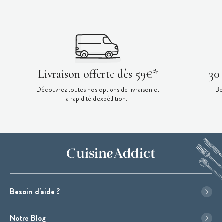
Livraison offerte dès 59€*
30
Découvrez toutes nos options de livraison et
Be
la rapidité d'expédition.
Besoin d'aide ?
Notre Blog