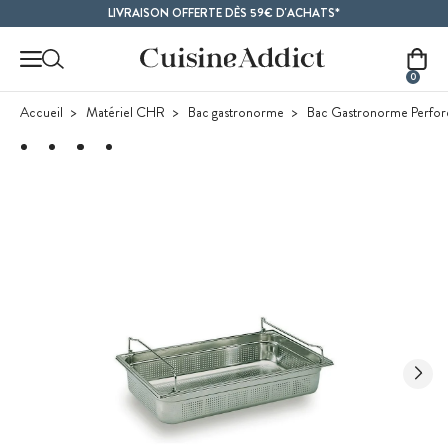
Contenu principal
LIVRAISON OFFERTE DÈS 59€ D'ACHATS*
0
Accueil
Matériel CHR
Bac gastronorme
Bac Gastronorme Perforé