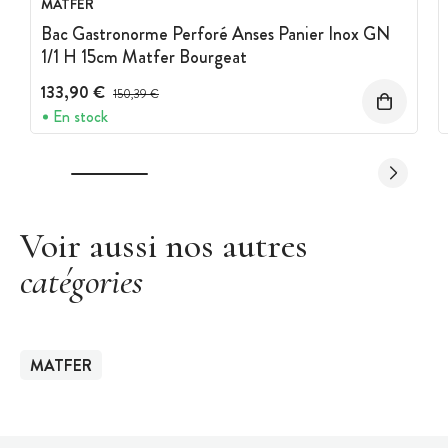
MATFER
Bac Gastronorme Perforé Anses Panier Inox GN
1/1 H 15cm Matfer Bourgeat
133,90 €
Prix avant réduction :
150,39 €
En stock
Voir aussi nos autres
catégories
MATFER