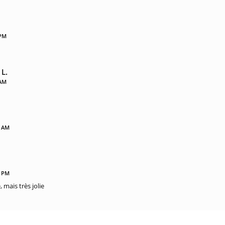
 PM
L.
 AM
3 AM
7 PM
 mais très jolie