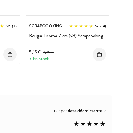
SCRAPCOOKING
5
/
5
(1)
5
/
5
(4)
Bougie Licorne 7 cm (x8) Scrapcooking
5,15 €
Prix avant réduction :
7,49 €
En stock
Trier par
date décroissante