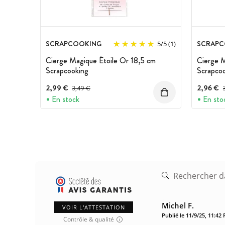
SCRAPCOOKING
SCRAPC
5
/
5
(1)
Cierge Magique Étoile Or 18,5 cm
Cierge 
Scrapcooking
Scrapco
2,99 €
Prix avant réduction :
2,96 €
P
3,49 €
En stock
En sto
Michel F.
VOIR L'ATTESTATION
Publié le 11/9/25, 11:42
Contrôle & qualité