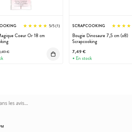
OOKING
SCRAPCOOKING
5
/
5
(1)
Magique Coeur Or 18 cm
Bougie Dinosaure 7,5 cm (x8)
oking
Scrapcooking
rix avant réduction :
7,49 €
3,49 €
ck
En stock
 PM