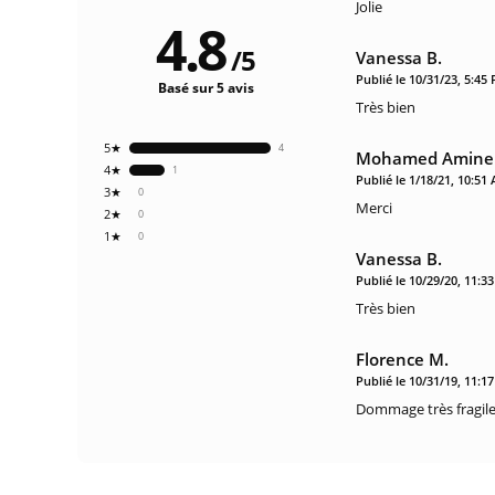
Jolie
4.8
/
5
Vanessa B.
Publié le 10/31/23, 5:45
Basé sur 5 avis
Très bien
5★
4
Mohamed Amine 
4★
1
Publié le 1/18/21, 10:51
3★
0
Merci
2★
0
1★
0
Vanessa B.
Publié le 10/29/20, 11:3
Très bien
Florence M.
Publié le 10/31/19, 11:1
Dommage très fragile,