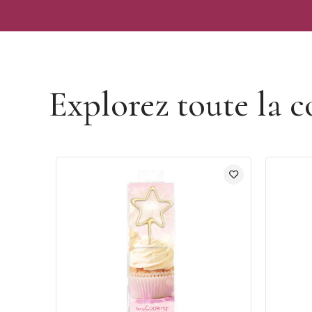
Découvrir la marque ScrapCooking
Explorez toute la c