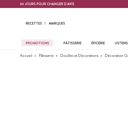
Contenu principal
30 JOURS POUR CHANGER D'AVIS
RECETTES
MARQUES
PROMOTIONS
PÂTISSERIE
ÉPICERIE
USTENSI
Accueil
Pâtisserie
Douilles et Décorations
Décoration G