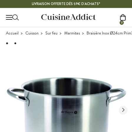
Contenu principal
LIVRAISON OFFERTE DÈS 59€ D'ACHATS*
0
Accueil
Cuisson
Sur feu
Marmites
Braisière Inox Ø24cm Prim