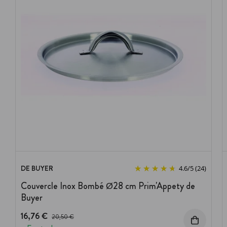
DE BUYER
4.6
/
5
(24)
Couvercle Inox Bombé Ø28 cm Prim'Appety de
Buyer
16,76 €
Prix avant réduction :
20,50 €