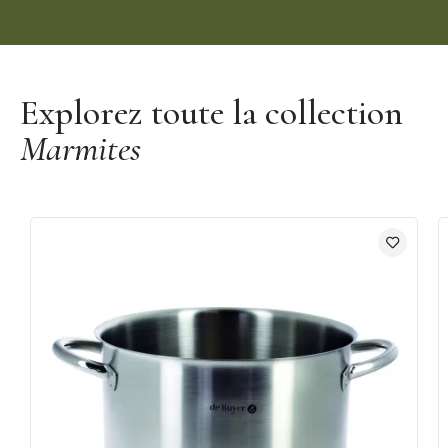
Découvrir la marque De Buyer
Explorez toute la collection
Marmites