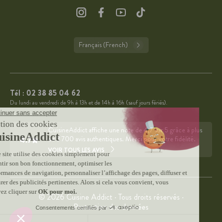
Français (French)
Tél :
02 38 85 04 62
Du lundi au vendredi de 9h à 13h et de 14h à 16h (sauf jours fériés).
CuisineAddict affiche une note de 4,7 sur 5 grâce à plus
4.7
de 3 700 avis authentiques. Merci pour votre fidélité.
VOIR TOUS LES AVIS
© 2026 Cuisine Addict · Tous droits réservés ·
Protection des données