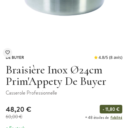
DE BUYER
Braisière Inox Ø24cm
Prim'Appety De Buyer
4.8
/
5
Casserole Professionnelle
48,20 €
- 11,80 €
60,00 €
fidélité
+ 48 étoiles de