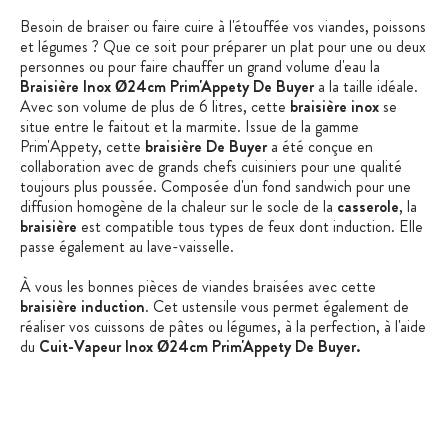
Besoin de braiser ou faire cuire à l'étouffée vos viandes, poissons
et légumes ? Que ce soit pour préparer un plat pour une ou deux
personnes ou pour faire chauffer un grand volume d'eau la
Braisière Inox Ø24cm Prim'Appety De Buyer
a la taille idéale.
Avec son volume de plus de 6 litres, cette
braisière inox
se
situe entre le faitout et la marmite. Issue de la gamme
Prim'Appety, cette
braisière De Buyer
a été conçue en
collaboration avec de grands chefs cuisiniers pour une qualité
toujours plus poussée. Composée d'un fond sandwich pour une
diffusion homogène de la chaleur sur le socle de la
casserole
, la
braisière
est compatible tous types de feux dont induction. Elle
passe également au lave-vaisselle.
À vous les bonnes pièces de viandes braisées avec cette
braisière induction
. Cet ustensile vous permet également de
réaliser vos cuissons de pâtes ou légumes, à la perfection, à l'aide
du
Cuit-Vapeur Inox
Ø24cm Prim'Appety De Buyer.
Caractéristiques de la Braisière 24 cm :
100% inox