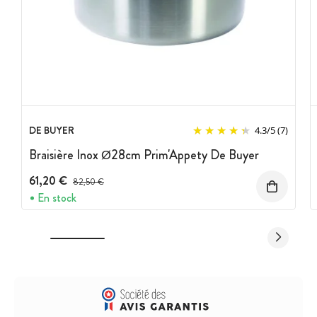
DE BUYER
4.3
/
5
(7)
Braisière Inox Ø28cm Prim'Appety De Buyer
61,20 €
Prix avant réduction :
82,50 €
En stock