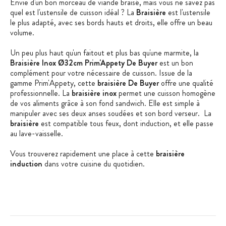
Envie d'un bon morceau de viande braisé, mais vous ne savez pas
quel est l'ustensile de cuisson idéal ? La
Braisière
est l'ustensile
le plus adapté, avec ses bords hauts et droits, elle offre un beau
volume.
Un peu plus haut qu'un faitout et plus bas qu'une marmite, la
Braisière Inox Ø32cm Prim'Appety De Buyer
est un bon
complément pour votre nécessaire de cuisson. Issue de la
gamme Prim'Appety, cette
braisière De Buyer
offre une qualité
professionnelle. La
braisière inox
permet une cuisson homogène
de vos aliments grâce à son fond sandwich. Elle est simple à
manipuler avec ses deux anses soudées et son bord verseur. La
braisière
est compatible tous feux, dont induction, et elle passe
au lave-vaisselle.
Vous trouverez rapidement une place à cette
braisière
induction
dans votre cuisine du quotidien.
Caractéristiques de la Braisière 32 cm :
100% inox
Gamme Professionnelle
Collection Prim'Appety