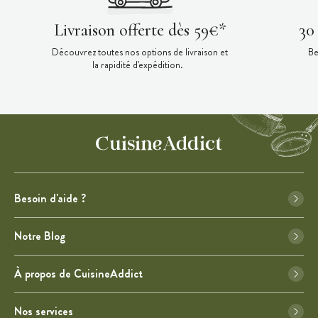
Livraison offerte dès 59€*
30
Découvrez toutes nos options de livraison et
Be
la rapidité d'expédition.
Besoin d'aide ?
Notre Blog
À propos de CuisineAddict
Nos services