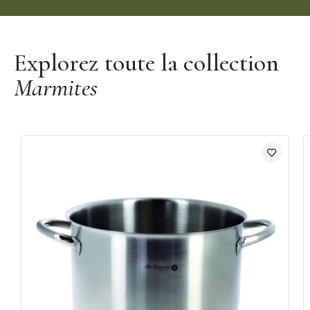
Découvrir la marque De Buyer
Explorez toute la collection
Marmites