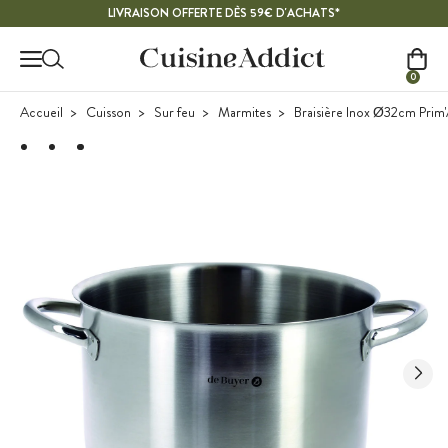
Contenu principal
LIVRAISON OFFERTE DÈS 59€ D'ACHATS*
0
Accueil
Cuisson
Sur feu
Marmites
Braisière Inox Ø32cm Prim