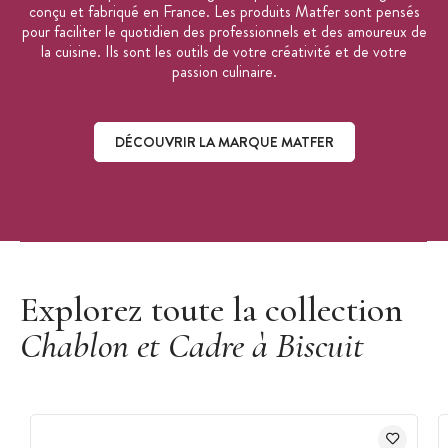
conçu et fabriqué en France. Les produits Matfer sont pensés
pour faciliter le quotidien des professionnels et des amoureux de
la cuisine. Ils sont les outils de votre créativité et de votre
passion culinaire.
DÉCOUVRIR LA MARQUE MATFER
Découvrir la marque Matfer
Explorez toute la collection
Chablon et Cadre à Biscuit