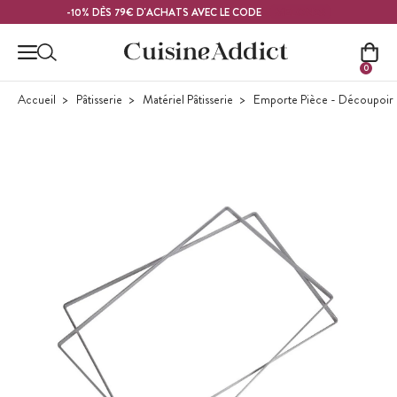
Contenu principal
MELON26
-10% DÈS 79€ D'ACHATS AVEC LE CODE
0
Accueil
Pâtisserie
Matériel Pâtisserie
Emporte Pièce - Découpoir P