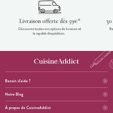
Livraison offerte dès 59€*
30
Découvrez toutes nos options de livraison et
Be
la rapidité d'expédition.
Besoin d'aide ?
Notre Blog
À propos de CuisineAddict