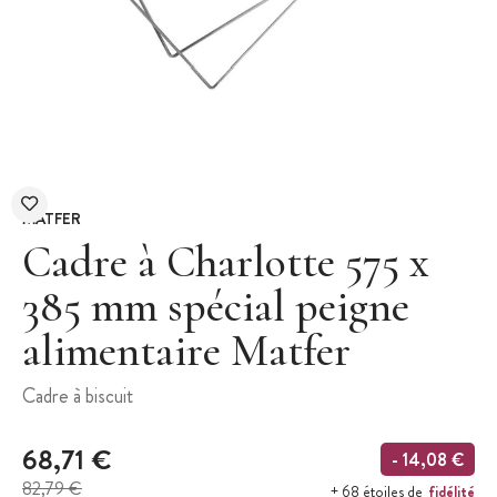
MATFER
Cadre à Charlotte 575 x
385 mm spécial peigne
alimentaire Matfer
Cadre à biscuit
68,71 €
- 14,08 €
82,79 €
fidélité
+ 68 étoiles de