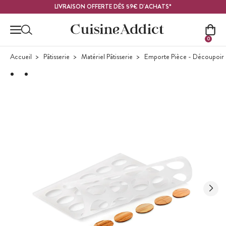
Contenu principal
LIVRAISON OFFERTE DÈS 59€ D'ACHATS*
0
Accueil
Pâtisserie
Matériel Pâtisserie
Emporte Pièce - Découpoir P