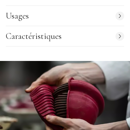
Nombre d’empreintes : 42
Dimensions moule : 29,7 x 21 cm
Usages
Dimensions empreinte : 2,4 x 3,4 x H 0,2 cm
Couleur : gris
Caractéristiques
Résiste aux températures de –60 à +230°C
Compatible : réfrigérateur, congélateur, four, lave-vaisselle
Origine :
Italie
Marque :
Silikomart