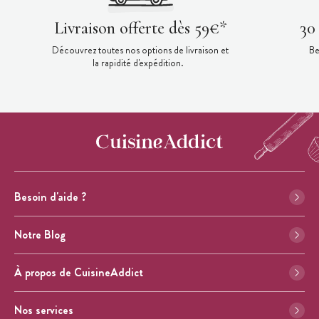
Livraison offerte dès 59€*
30
Découvrez toutes nos options de livraison et
Be
la rapidité d'expédition.
Besoin d'aide ?
Notre Blog
À propos de CuisineAddict
Nos services