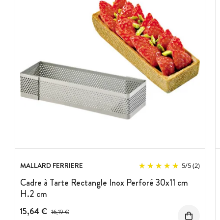
MALLARD FERRIERE
5
/
5
(2)
Cadre à Tarte Rectangle Inox Perforé 30x11 cm
H.2 cm
15,64 €
Prix avant réduction :
16,19 €