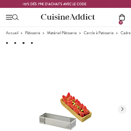
Contenu principal
MELON26
-10% DÈS 79€ D'ACHATS AVEC LE CODE
0
Accueil
Pâtisserie
Matériel Pâtisserie
Cercle à Patisserie
Cadre 