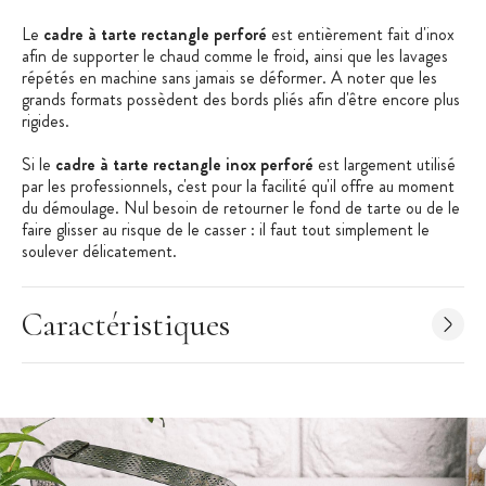
Le
cadre à tarte rectangle perforé
est entièrement fait d'inox
afin de supporter le chaud comme le froid, ainsi que les lavages
répétés en machine sans jamais se déformer. A noter que les
grands formats possèdent des bords pliés afin d'être encore plus
rigides.
Si le
cadre à tarte rectangle inox perforé
est largement utilisé
par les professionnels, c'est pour la facilité qu'il offre au moment
du démoulage. Nul besoin de retourner le fond de tarte ou de le
faire glisser au risque de le casser : il faut tout simplement le
soulever délicatement.
Les + produits :
Caractéristiques
Démoulage facilité
Cuisson et coloration homogènes
Fabrication française
Caractéristiques du Cadre à Tarte
:
Forme : rectangle