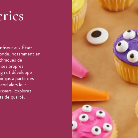
ries
fiseur aux États-
e monde, notamment en
echniques de
 ses propres
ign et développe
onçus à partir des
end alors leur
ssiers. Explorez
ts de qualité.