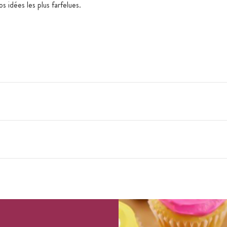
os idées les plus farfelues.
gétale hydrogénée (noyau de palme), lait en
322 (tournesol, colza), colorant : E141
t la lumière et en-dessous de 25°C