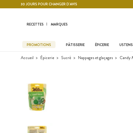
Contenu principal
30 JOURS POUR CHANGER D'AVIS
RECETTES
MARQUES
PROMOTIONS
PÂTISSERIE
ÉPICERIE
USTENSI
Accueil
Épicerie
Sucré
Nappages et glaçages
Candy 