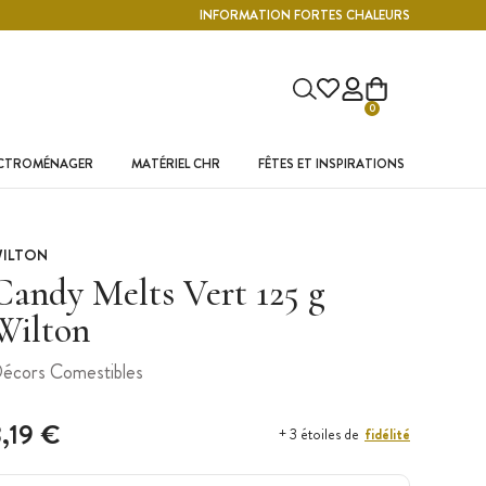
INFORMATION FORTES CHALEURS
0
ECTROMÉNAGER
MATÉRIEL CHR
FÊTES ET INSPIRATIONS
ILTON
Candy Melts Vert 125 g
Wilton
écors Comestibles
3,19 €
fidélité
+ 3 étoiles de