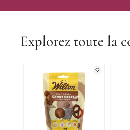
Découvrir la marque Wilton
Explorez toute la c