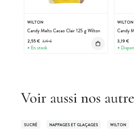
WILTON
WILTON
Candy Melts Cacao Clair 125 g Wilton
Candy M
2,55 €
Prix avant réduction :
3,19 €
3,19 €
En stock
Dispon
Voir aussi nos autr
SUCRÉ
NAPPAGES ET GLAÇAGES
WILTON