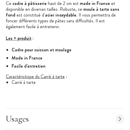
Ce
cadre à pâtisserie
haut de 2 cm est
made in France
et
disponible en diverses tailles. Robuste, ce
moule à tarte sans
fond
est constitué d'
acier inoxydable
. Il vous permettra de
foncer différents types de pâtes sans difficultés. Il est
également facile à entretenir.
Les + produit
:
Cadre pour cuisson et moulage
Made in France
Facile d'entretien
Caractéristique du Carré à tarte
:
Carré à tarte
Matière : Acier inoxydable
Dimensions : 18 x 18 cm
Hauteur : 2 cm
Forme : Carrée
Usages
Cadre sans fond