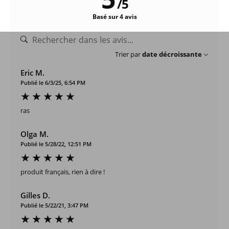
/
5
Basé sur 4 avis
Trier par
date décroissante
Eric M.
Publié le 6/3/25, 6:54 PM
ras
Olga M.
Publié le 5/28/22, 12:51 PM
produit français, rien à dire !
Gilles D.
Publié le 5/22/21, 3:47 PM