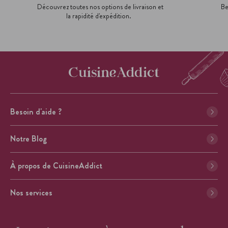
Découvrez toutes nos options de livraison et
Be
la rapidité d'expédition.
Besoin d'aide ?
Notre Blog
À propos de CuisineAddict
Nos services