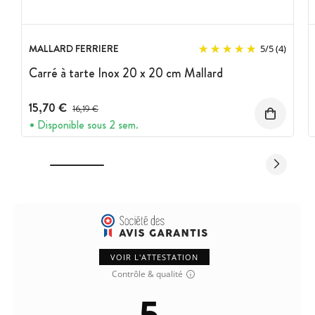
MALLARD FERRIERE
5
/
5
(4)
Carré à tarte Inox 20 x 20 cm Mallard
15,70 €
Prix avant réduction :
16,19 €
Disponible sous 2 sem.
VOIR L'ATTESTATION
Contrôle & qualité
5