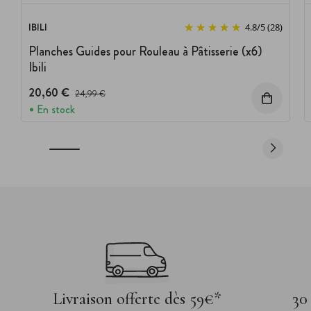
IBILI
4.8
/
5
(28)
Planches Guides pour Rouleau à Pâtisserie (x6)
Ibili
20,60 €
Prix avant réduction :
24,99 €
En stock
Livraison offerte dès 59€*
30