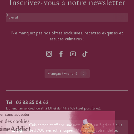
Inscrivez-vous à notre newsletter
Format : adresse@email.com
Ne manquez pas nos offres exclusives, recettes exquises et
astuces culinaires !
Français (French)
Tél :
02 38 85 04 62
Du lundi au vendredi de 9h à 13h et de 14h à 16h (sauf jours fériés).
CuisineAddict affiche une note de 4,7 sur 5 grâce à plus
4.7
de 3 700 avis authentiques. Merci pour votre fidélité.