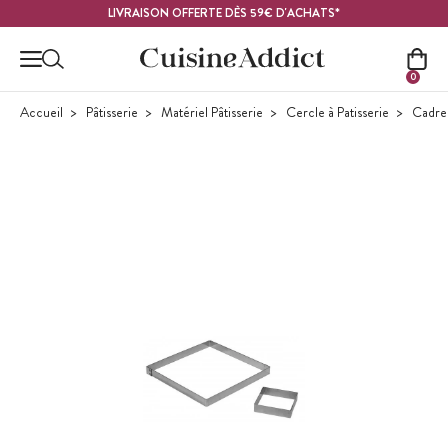
Contenu principal
LIVRAISON OFFERTE DÈS 59€ D'ACHATS*
0
Accueil
Pâtisserie
Matériel Pâtisserie
Cercle à Patisserie
Cadre 