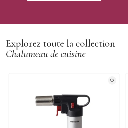
Découvrir la marque Matfer
Explorez toute la collection
Chalumeau de cuisine