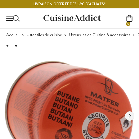
Contenu principal
LIVRAISON OFFERTE DÈS 59€ D'ACHATS*
0
Accueil
Ustensiles de cuisine
Ustensiles de Cuisine & accessoires