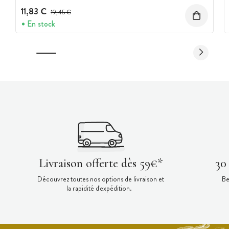
11,83 €
Prix avant réduction :
19,45 €
En stock
Livraison offerte dès 59€*
30
Découvrez toutes nos options de livraison et
Be
la rapidité d'expédition.