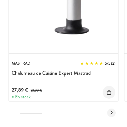
MASTRAD
5
/
5
(2)
Chalumeau de Cuisine Expert Mastrad
27,89 €
Prix avant réduction :
33,99 €
En stock