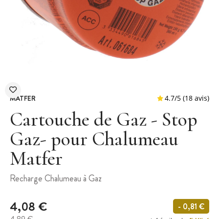
MATFER
Cartouche de Gaz - Stop
Gaz- pour Chalumeau
Matfer
4.7
/
5
(
Recharge Chalumeau à Gaz
4,08 €
- 0,81 €